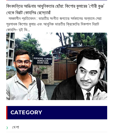
কিংবদন্তির আঙিনায় আধুনিকতার ছোঁয়া: কিশোর কুমারের ‘গৌরী কুঞ্জ’
থেকে বিরাট কোহলির রেস্তোরাঁ
‌ সমকালীন প্রতিবেদন : ভারতীয় সংগীত জগতের সর্বকালের অন্যতম সেরা
সুরসাধক কিশোর কুমার এবং আধুনিক ভারতীয় ক্রিকেটের দিকপাল বিরাট
কোহলি– ‌দুই ভি...
CATEGORY
খেলা