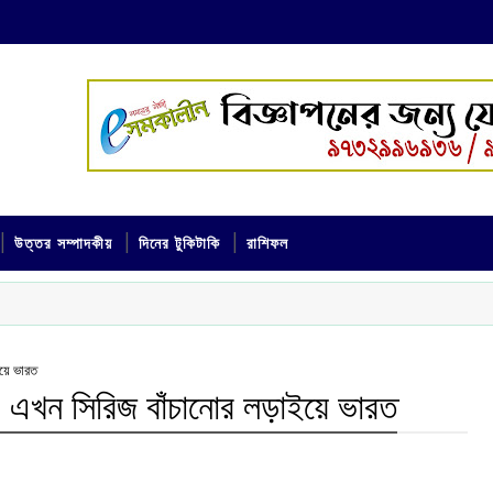
উত্তর সম্পাদকীয়
দিনের টুকিটাকি
রাশিফল
ইয়ে ভারত
, এখন সিরিজ বাঁচানোর লড়াইয়ে ভারত