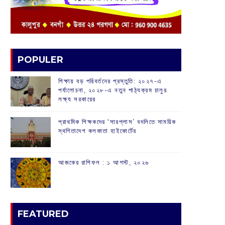
POPULER
শিক্ষায় বড় পরিবর্তনের প্রস্তুতি: ২০২৭-এ
পর্যালোচনা, ২০২৮-এ নতুন পাঠ্যক্রম চালুর
লক্ষ্য সরকারের
প্রাথমিক শিক্ষকদের ‘সারপ্লাস’ বদলিতে সাময়িক
স্থগিতাদেশ কলকাতা হাইকোর্টের
আজকের রাশিফল :‌ ‌‌১ আগস্ট, ২০২৬
FEATURED