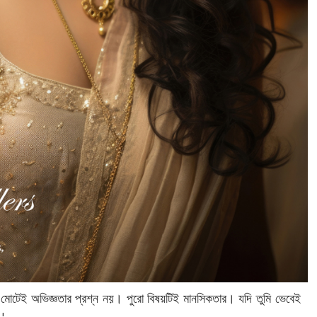
া মোটেই অভিজ্ঞতার প্রশ্ন নয়। পুরো বিষয়টিই মানসিকতার। যদি তুমি ভেবেই