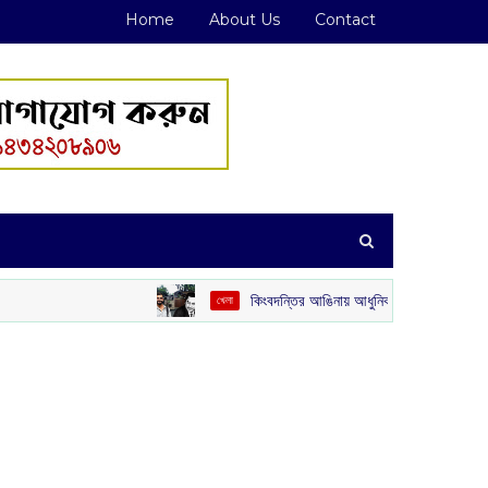
Home
About Us
Contact
কিংবদন্তির আঙিনায় আধুনিকতার ছোঁয়া: কিশোর কুমারের ‘গৌরী কুঞ্জ’ থে
খেলা