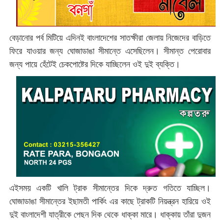
বেড়ানোর পর্ব মিটিয়ে এদিনই বাংলাদেশের সাতক্ষীরা জেলায় নিজেদের বাড়িতে
ফিরে যাওয়ার জন্য ঘোজাডাঙা সীমান্তে এসেছিলেন। সীমান্ত পেরোবার
জন্য পায়ে হেঁটেই চেকপোষ্টের দিকে যাচ্ছিলেন ওই দুই ব্যক্তি।
এইসময় একটি খালি ট্রাক সীমান্তের দিকে দ্রুত গতিতে যাচ্ছিল।
ঘোজাডাঙা সীমান্তের ইছামতী পার্কিং এর কাছে ট্রাকটি নিয়ন্ত্রন হারিয়ে ওই
দুই বাংলাদেশী যাত্রীকে পেছন দিক থেকে ধাক্কা মারে। ধাক্কায় তাঁরা দুজন