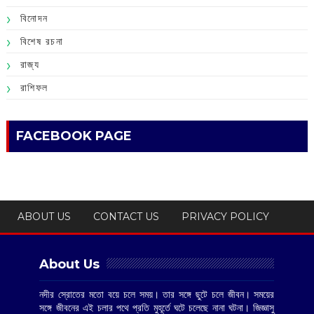
বিনোদন
বিশেষ রচনা
রাজ্য
রাশিফল
FACEBOOK PAGE
ABOUT US
CONTACT US
PRIVACY POLICY
About Us
নদীর স্রোতের মতো বয়ে চলে সময়। তার সঙ্গে ছুটে চলে জীবন। সময়ের
সঙ্গে জীবনের এই চলার পথে প্রতি মুহূর্তে ঘটে চলেছে নানা ঘটনা। জিজ্ঞাসু