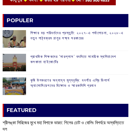
POPULER
শিক্ষায় বড় পরিবর্তনের প্রস্তুতি: ২০২৭-এ পর্যালোচনা, ২০২৮-এ
নতুন পাঠ্যক্রম চালুর লক্ষ্য সরকারের
প্রাথমিক শিক্ষকদের ‘সারপ্লাস’ বদলিতে সাময়িক স্থগিতাদেশ
কলকাতা হাইকোর্টের
কৃষি উপকরণের অন্যায্য মূল্যবৃদ্ধি: বনগাঁয় এগ্রি ডিলার্স
অ্যাসোসিয়েশনের বিক্ষোভ ও স্মারকলিপি প্রদান
FEATURED
শ্রীলঙ্কা সিরিজের মুখে মহা বিপাকে ভারত: গিলের চোট ও বোলিং বিপর্যয়ে অস্বস্তিতে
দল