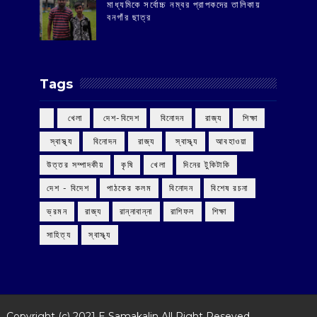
মাধ্যমিকে সর্বোচ্চ নম্বর প্রাপকদের তালিকায়
বনগাঁর ছাত্র
Tags
‌ খেলা
‌ দেশ-বিদেশ
‌ বিনোদন
‌ রাজ্য
‌ শিক্ষা
‌ স্বাস্থ্য
‌ বিনোদন
‌ রাজ্য
‌ স্বাস্থ্য
আবহাওয়া
উত্তর সম্পাদকীয়
কৃষি
খেলা
দিনের টুকিটাকি
দেশ - বিদেশ
পাঠকের কলম
বিনোদন
বিশেষ রচনা
ভ্রমন
রাজ্য
রান্নাবান্না
রাশিফল
শিক্ষা
সাহিত্য
স্বাস্থ্য
Copyright (c) 2021
E Samakalin
All Right Reseved