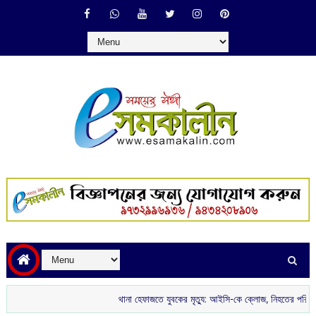
থানা হেফাজতে যুবকের মৃত্যু: আইসি-কে ক্লোজ, নিহতের পরিবারকে চাকরি ও অর্