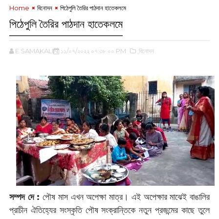
Home
বিনোদন
পিঠেপুলি তৈরির পাঠদান হাতেকলমে
পিঠেপুলি তৈরির পাঠদান হাতেকলমে
E SAMAKALIN
১১/০৭/২০২২ ০৭:৩৮:০০ PM
,বিনোদন
সম্পদ দে
:
পৌষ মাস এখন অপেক্ষা মাত্র। এই অপেক্ষার মাঝেই বাঙালির
প্রাচীন ঐতিহ্যের সংস্কৃতি পৌষ সংক্রান্তিকে নতুন প্রজন্মের কাছে তুলে