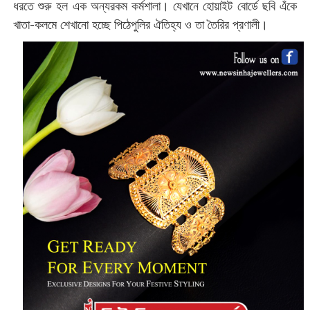
ধরতে শুরু হল এক অন্যরকম কর্মশালা। যেখানে হোয়াইট বোর্ডে ছবি এঁকে
খাতা-কলমে শেখানো হচ্ছে পিঠেপুলির ঐতিহ্য ও তা তৈরির প্রণালী।