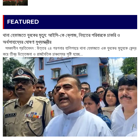
FEATURED
থানা হেফাজতে যুবকের মৃত্যু: আইসি-কে ক্লোজ, নিহতের পরিবারকে চাকরি ও
অর্থসাহায্যের ঘোষণা মুখ্যমন্ত্রীর
সমকালীন প্রতিবেদন : উত্তর ২৪ পরগনার হালিশহরে থানা হেফাজতে এক যুবকের মৃত্যুকে কেন্দ্র
করে তীব্র উত্তেজনা ও রাজনৈতিক চাঞ্চল্যের সৃষ্টি হয়েছ...