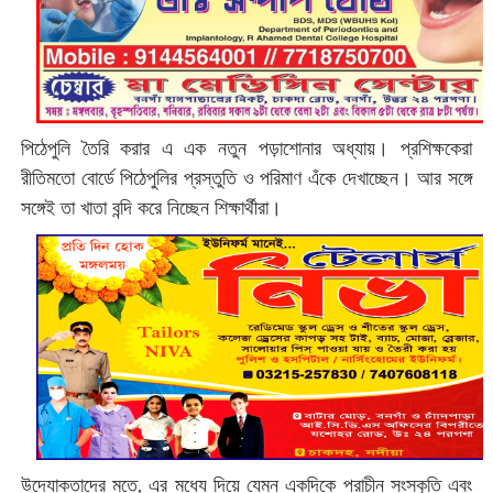
পিঠেপুলি তৈরি করার এ এক নতুন পড়াশোনার অধ্যায়। প্রশিক্ষকেরা
রীতিমতো বোর্ডে পিঠেপুলির প্রস্তুতি ও পরিমাণ এঁকে দেখাচ্ছেন। আর সঙ্গে
সঙ্গেই তা খাতা বন্দি করে নিচ্ছেন শিক্ষার্থীরা।
উদ্যোক্তাদের মতে, এর মধ্যে দিয়ে যেমন একদিকে প্রাচীন সংস্কৃতি এবং