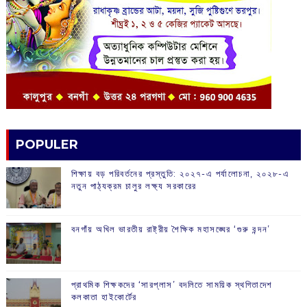
POPULER
শিক্ষায় বড় পরিবর্তনের প্রস্তুতি: ২০২৭-এ পর্যালোচনা, ২০২৮-এ
নতুন পাঠ্যক্রম চালুর লক্ষ্য সরকারের
বনগাঁয় অখিল ভারতীয় রাষ্ট্রীয় শৈক্ষিক মহাসঙ্ঘের ‘গুরু বন্দন’
প্রাথমিক শিক্ষকদের ‘সারপ্লাস’ বদলিতে সাময়িক স্থগিতাদেশ
কলকাতা হাইকোর্টের