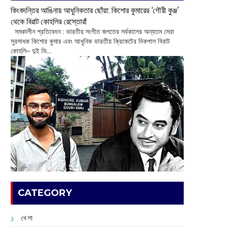
কিংবদন্তির আঙিনায় আধুনিকতার ছোঁয়া: কিশোর কুমারের ‘গৌরী কুঞ্জ’
থেকে বিরাট কোহলির রেস্তোরাঁ
‌ সমকালীন প্রতিবেদন : ভারতীয় সংগীত জগতের সর্বকালের অন্যতম সেরা
সুরসাধক কিশোর কুমার এবং আধুনিক ভারতীয় ক্রিকেটের দিকপাল বিরাট
কোহলি– ‌দুই ভি...
CATEGORY
খেলা