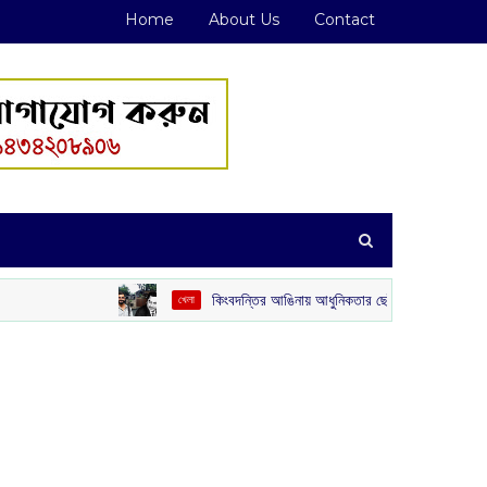
Home
About Us
Contact
কিংবদন্তির আঙিনায় আধুনিকতার ছোঁয়া: কিশোর কুমারের ‘গৌরী কুঞ্জ’ থেকে বির
খেলা