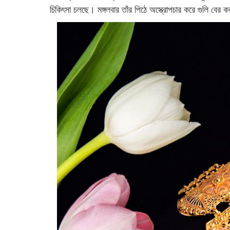
চিকিৎসা চলছে। মঙ্গলবার তাঁর পিঠে অস্ত্রোপচার করে গুলি বের 