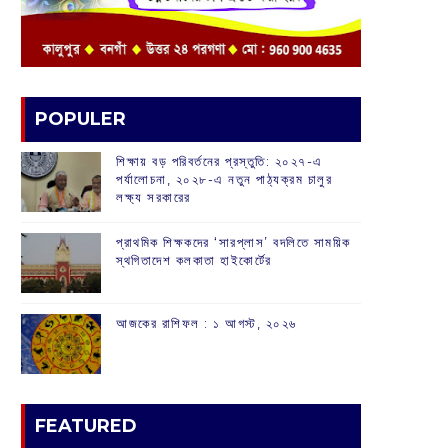
POPULER
শিক্ষায় বড় পরিবর্তনের প্রস্তুতি: ২০২৭-এ
পর্যালোচনা, ২০২৮-এ নতুন পাঠ্যক্রম চালুর
লক্ষ্য সরকারের
প্রাথমিক শিক্ষকদের ‘সারপ্লাস’ বদলিতে সাময়িক
স্থগিতাদেশ কলকাতা হাইকোর্টের
আজকের রাশিফল :‌ ‌‌১ আগস্ট, ২০২৬
FEATURED