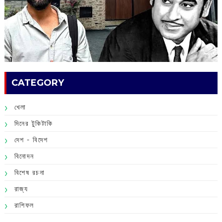
CATEGORY
খেলা
দিনের টুকিটাকি
দেশ - বিদেশ
বিনোদন
বিশেষ রচনা
রাজ্য
রাশিফল