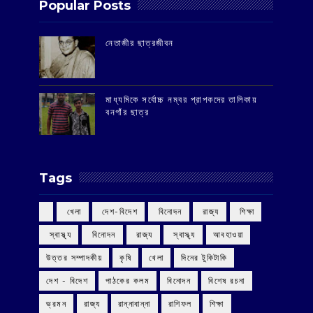
Popular Posts
‌নেতাজীর ছাত্রজীবন
মাধ্যমিকে সর্বোচ্চ নম্বর প্রাপকদের তালিকায়
বনগাঁর ছাত্র
Tags
‌ খেলা
‌ দেশ-বিদেশ
‌ বিনোদন
‌ রাজ্য
‌ শিক্ষা
‌ স্বাস্থ্য
‌ বিনোদন
‌ রাজ্য
‌ স্বাস্থ্য
আবহাওয়া
উত্তর সম্পাদকীয়
কৃষি
খেলা
দিনের টুকিটাকি
দেশ - বিদেশ
পাঠকের কলম
বিনোদন
বিশেষ রচনা
ভ্রমন
রাজ্য
রান্নাবান্না
রাশিফল
শিক্ষা