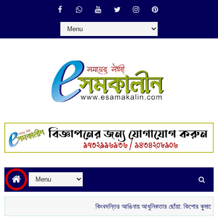
কিংবদন্তির আঙিনায় আধুনিকতার ছোঁয়া: কিশোর কুমারের ‘গৌরী কুঞ্জ