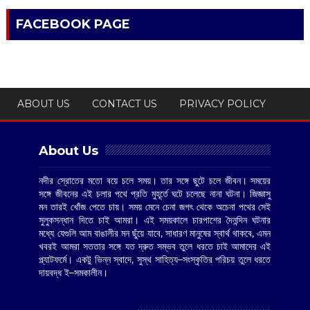
FACEBOOK PAGE
ABOUT US
CONTACT US
PRIVACY POLICY
About Us
নদীর স্রোতের মতো বয়ে চলে সময়। তার সঙ্গে ছুটে চলে জীবন। সময়ের
সঙ্গে জীবনের এই চলার পথে প্রতি মুহূর্তে ঘটে চলেছে নানা ঘটনা। জিজ্ঞাসু
মন তারই খোঁজ পেতে চায়। সময় মেনে চেনা জগৎ থেকে অচেনা পথের সেই
সুলুকসন্ধান দিতে চাই আমরা। এই সময়কালে চারপাশের দৈনন্দিন ঘটনার
মধ্যে যেগুলি আম বাঙালীর মন ছুঁয়ে যাবে, সাধারণ মানুষের স্বার্থ থাকবে, এমন
খবরই আমরা সততার সঙ্গে যত দ্রুত সম্ভব তুলে ধরতে চাই আমাদের এই
প্ল্যাটফর্মে। একটু ভিন্ন স্বাদে, সুস্থ সাহিত্য–সংস্কৃতির পরিচয় তুলে ধরতে
দায়বদ্ধ ই–সমকালীন।