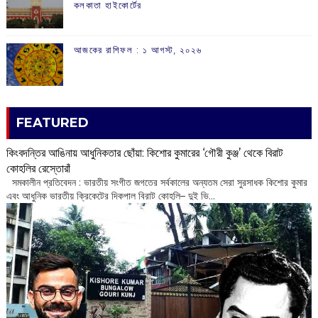
কলকাতা হাইকোর্টের
আজকের রাশিফল :‌ ‌‌১ আগস্ট, ২০২৬
FEATURED
কিংবদন্তির আঙিনায় আধুনিকতার ছোঁয়া: কিশোর কুমারের ‘গৌরী কুঞ্জ’ থেকে বিরাট
কোহলির রেস্তোরাঁ
‌ সমকালীন প্রতিবেদন : ভারতীয় সংগীত জগতের সর্বকালের অন্যতম সেরা সুরসাধক কিশোর কুমার
এবং আধুনিক ভারতীয় ক্রিকেটের দিকপাল বিরাট কোহলি– ‌দুই ভি...