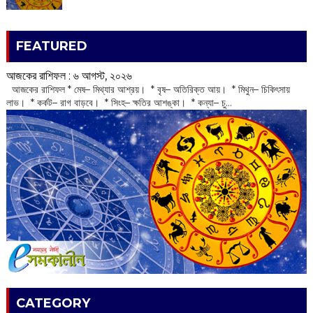
FEATURED
আজকের রাশিফল :‌ ‌‌৬ আগস্ট, ২০২৬
‌ আজকের রাশিফল * মেষ– মিথ্যার আশ্রয়। * বৃষ– অতিরিক্ত আয়। * মিথুন– চিকিৎসায়
লাভ। * কর্কট– রাগ বাড়বে। * সিংহ– ক্ষতির আশঙ্কা। * কন্যা– চু...
CATEGORY