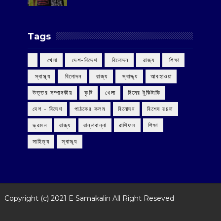
Tags
‌ খেলা
‌ দেশ-বিদেশ
‌ বিনোদন
‌ রাজ্য
‌ শিক্ষা
‌ স্বাস্থ্য
‌ বিনোদন
‌ রাজ্য
‌ স্বাস্থ্য
আবহাওয়া
উত্তর সম্পাদকীয়
কৃষি
খেলা
দিনের টুকিটাকি
দেশ - বিদেশ
পাঠকের কলম
বিনোদন
বিশেষ রচনা
ভ্রমন
রাজ্য
রান্নাবান্না
রাশিফল
শিক্ষা
সাহিত্য
স্বাস্থ্য
Copyright (c) 2021
E Samakalin
All Right Reseved