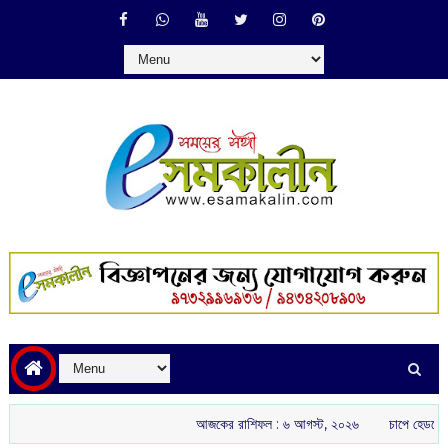
আজকের রাশিফল :‌ ‌‌৬ আগস্ট, ২০২৬
চাপে হেডকোচ গৌতম গম