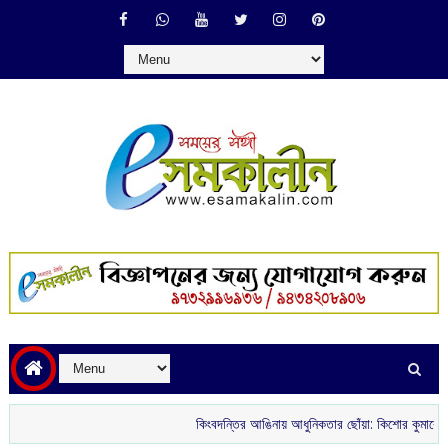
কিংবদন্তির আঙিনায় আধুনিকতার ছোঁয়া: কিশোর কুমারের ‘গৌরী কু