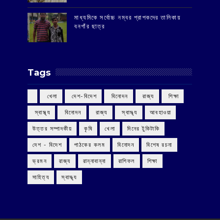
মাধ্যমিকে সর্বোচ্চ নম্বর প্রাপকদের তালিকায়
বনগাঁর ছাত্র
Tags
‌ খেলা
‌ দেশ-বিদেশ
‌ বিনোদন
‌ রাজ্য
‌ শিক্ষা
‌ স্বাস্থ্য
‌ বিনোদন
‌ রাজ্য
‌ স্বাস্থ্য
আবহাওয়া
উত্তর সম্পাদকীয়
কৃষি
খেলা
দিনের টুকিটাকি
দেশ - বিদেশ
পাঠকের কলম
বিনোদন
বিশেষ রচনা
ভ্রমন
রাজ্য
রান্নাবান্না
রাশিফল
শিক্ষা
সাহিত্য
স্বাস্থ্য