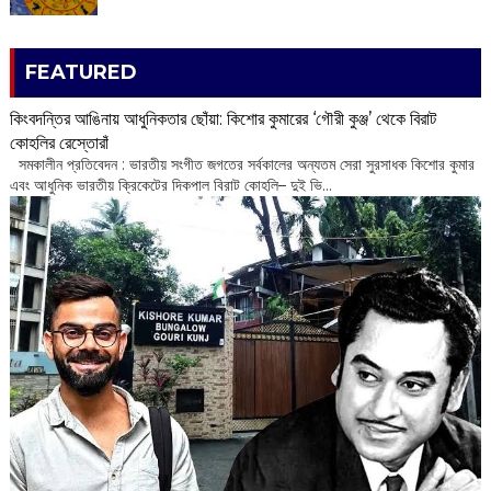
FEATURED
কিংবদন্তির আঙিনায় আধুনিকতার ছোঁয়া: কিশোর কুমারের ‘গৌরী কুঞ্জ’ থেকে বিরাট
কোহলির রেস্তোরাঁ
‌ সমকালীন প্রতিবেদন : ভারতীয় সংগীত জগতের সর্বকালের অন্যতম সেরা সুরসাধক কিশোর কুমার
এবং আধুনিক ভারতীয় ক্রিকেটের দিকপাল বিরাট কোহলি– ‌দুই ভি...