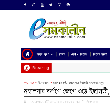
অন্য ভুবন
রাজ্য
দেশ - বিদেশ
বিশেষ রচনা
Breaking
Home
বিশেষ রচনা
মহালয়ার তর্পণে জেগে ওঠে ইছামতী, নাওভাঙা, যমুনা
মহালয়ার তর্পণে জেগে ওঠে ইছামতী, 
E SAMAKALIN
৯/২৮/২০২২ ০৬:১৯:০০ PM
,বিশেষ রচনা