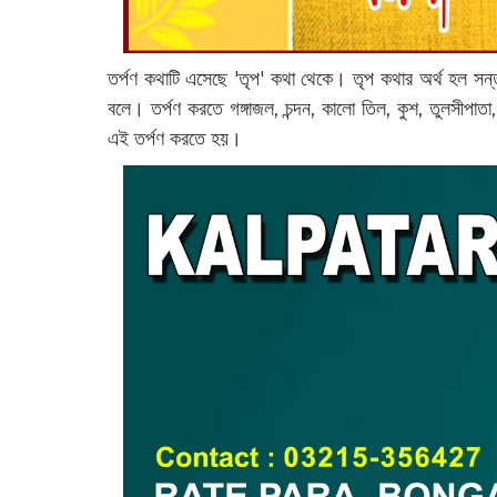
তর্পণ কথাটি এসেছে 'তৃপ' কথা থেকে। তৃপ কথার অর্থ হল সন্তুষ
বলে। তর্পণ করতে গঙ্গাজল, চন্দন, কালো তিল, কুশ, তুলসীপাতা, 
এই তর্পণ করতে হয়।