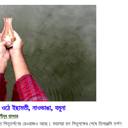
 ওঠে ইছামতী, নাওভাঙা, যমুনা
পীযূষ হালদার
্তে পিতৃতর্পণের রেওয়াজও আছে। মহালয়া হল পিতৃপক্ষের শেষে তিলাঞ্জলি তর্পণ