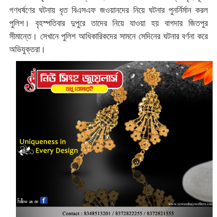
গণধর্ষণের ঘটনায় ধৃত বিএসএফ জওয়ানদের নিয়ে ঘটনার পুনর্নির্মান করল
পুলিশ। বৃহস্পতিবার দুপুরে তাদের নিয়ে যাওয়া হয় বাগদার জিতপুর
সীমান্তে। সেখানে পুলিশ আধিকারিকদের সামনে সেদিনের ঘটনার বর্ণনা করে
অভিযুক্তরা।