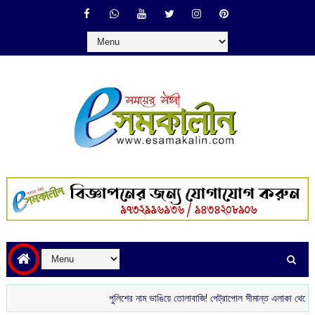
পুলিশের নাম ভাঙিয়ে তোলাবাজি! পেট্রাপোল সীমান্ত এলাকা থেকে গ্রেপ্তার দু