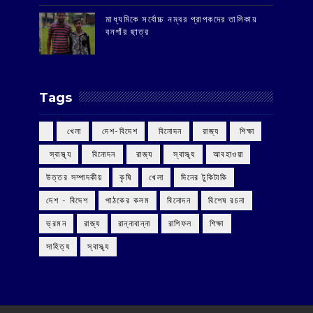
মাধ্যমিকে সর্বোচ্চ নম্বর প্রাপকদের তালিকায়
বনগাঁর ছাত্র
Tags
‌ খেলা
‌ দেশ-বিদেশ
‌ বিনোদন
‌ রাজ্য
‌ শিক্ষা
‌ স্বাস্থ্য
‌ বিনোদন
‌ রাজ্য
‌ স্বাস্থ্য
আবহাওয়া
উত্তর সম্পাদকীয়
কৃষি
খেলা
দিনের টুকিটাকি
দেশ - বিদেশ
পাঠকের কলম
বিনোদন
বিশেষ রচনা
ভ্রমন
রাজ্য
রান্নাবান্না
রাশিফল
শিক্ষা
সাহিত্য
স্বাস্থ্য