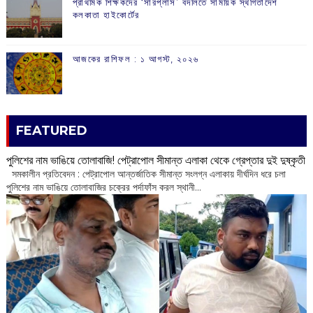
প্রাথমিক শিক্ষকদের ‘সারপ্লাস’ বদলিতে সাময়িক স্থগিতাদেশ
কলকাতা হাইকোর্টের
আজকের রাশিফল :‌ ‌‌১ আগস্ট, ২০২৬
FEATURED
পুলিশের নাম ভাঙিয়ে তোলাবাজি! পেট্রাপোল সীমান্ত এলাকা থেকে গ্রেপ্তার দুই দুষ্কৃতী
সমকালীন প্রতিবেদন : পেট্রাপোল আন্তর্জাতিক সীমান্ত সংলগ্ন এলাকায় দীর্ঘদিন ধরে চলা
পুলিশের নাম ভাঙিয়ে তোলাবাজির চক্রের পর্দাফাঁস করল স্থানী...