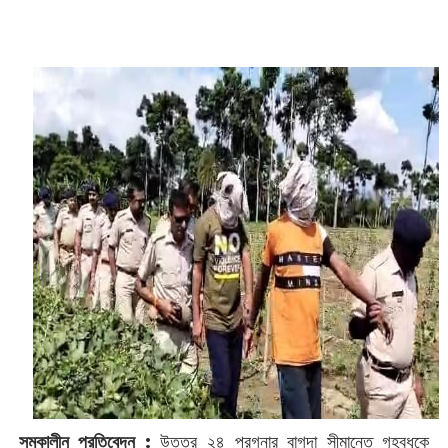
‌
সমকালীন প্রতিবেদন :
উত্তর ২৪ পরগনার বাগদা সীমান্তে গৃহবধূকে