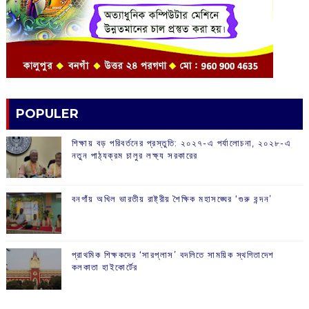
POPULER
শিক্ষায় বড় পরিবর্তনের প্রস্তুতি: ২০২৭-এ পর্যালোচনা, ২০২৮-এ
নতুন পাঠ্যক্রম চালুর লক্ষ্য সরকারের
বনগাঁয় অখিল ভারতীয় রাষ্ট্রীয় শৈক্ষিক মহাসঙ্ঘের ‘গুরু বন্দন’
প্রাথমিক শিক্ষকদের ‘সারপ্লাস’ বদলিতে সাময়িক স্থগিতাদেশ
কলকাতা হাইকোর্টের