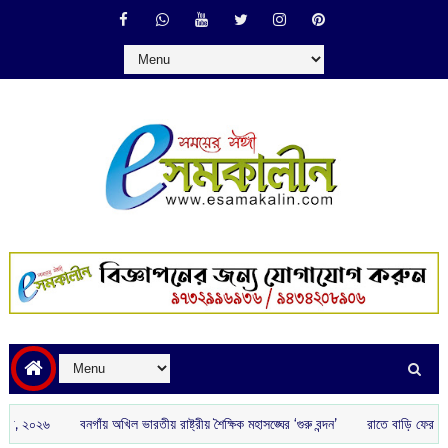
বনগাঁয় অখিল ভারতীয় রাষ্ট্রীয় শৈক্ষিক মহাসঙ্ঘের ‘গুরু বন্দন’
রাতে বাড়ি ফেরার পথে আগ্নেয়াস