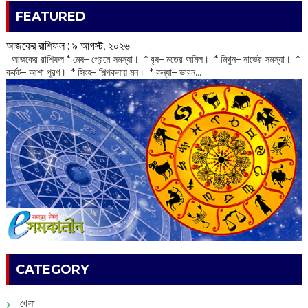
FEATURED
আজকের রাশিফল :‌ ‌‌৯ আগস্ট, ২০২৬
‌ আজকের রাশিফল * মেষ– প্রেমে সমস্যা। * বৃষ– মতের অমিল। * মিথুন– নার্ভের সমস্যা। *
কর্কট– আশা পূরণ। * সিংহ– শিল্পকলায় মন। * কন্যা– ভাবন...
CATEGORY
খেলা