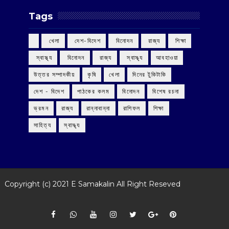
Tags
‌ খেলা
‌ দেশ-বিদেশ
‌ বিনোদন
‌ রাজ্য
‌ শিক্ষা
‌ স্বাস্থ্য
‌ বিনোদন
‌ রাজ্য
‌ স্বাস্থ্য
আবহাওয়া
উত্তর সম্পাদকীয়
কৃষি
খেলা
দিনের টুকিটাকি
দেশ - বিদেশ
পাঠকের কলম
বিনোদন
বিশেষ রচনা
ভ্রমন
রাজ্য
রান্নাবান্না
রাশিফল
শিক্ষা
সাহিত্য
স্বাস্থ্য
Copyright (c) 2021
E Samakalin
All Right Reseved