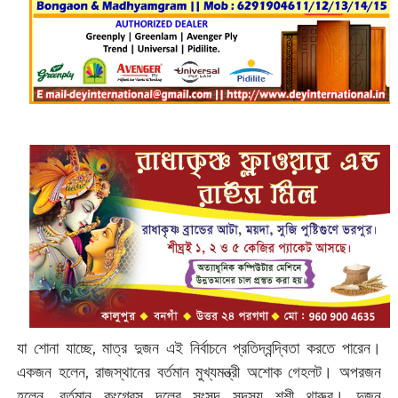
যা শোনা যাচ্ছে, মাত্র দুজন এই নির্বাচনে প্রতিদ্বন্দ্বিতা করতে পারেন।
একজন হলেন, রাজস্থানের বর্তমান মুখ্যমন্ত্রী অশোক গেহলট। অপরজন
হলেন, বর্তমান কংগ্রেস দলের সংসদ সদস্য শশী থারুর। দুজন