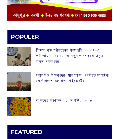
POPULER
শিক্ষায় বড় পরিবর্তনের প্রস্তুতি: ২০২৭-এ
পর্যালোচনা, ২০২৮-এ নতুন পাঠ্যক্রম চালুর
লক্ষ্য সরকারের
প্রাথমিক শিক্ষকদের ‘সারপ্লাস’ বদলিতে সাময়িক
স্থগিতাদেশ কলকাতা হাইকোর্টের
আজকের রাশিফল :‌ ‌‌১ আগস্ট, ২০২৬
FEATURED