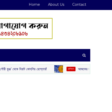
Home
About Us
Contact
 কোহলির রেস্তোরাঁ
আজকের রাশিফল :‌ ‌‌৭ আগস্ট, ২০২৬
রাশিফল