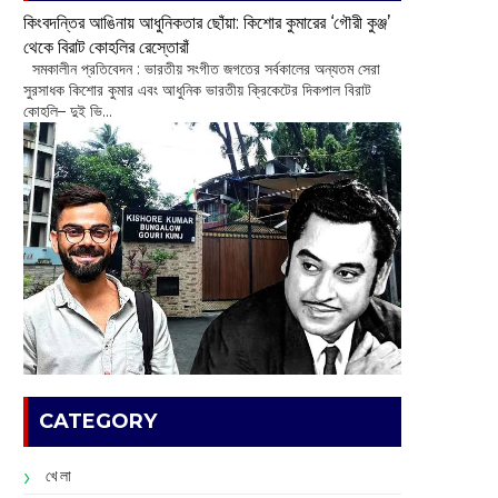
কিংবদন্তির আঙিনায় আধুনিকতার ছোঁয়া: কিশোর কুমারের ‘গৌরী কুঞ্জ’
থেকে বিরাট কোহলির রেস্তোরাঁ
‌ সমকালীন প্রতিবেদন : ভারতীয় সংগীত জগতের সর্বকালের অন্যতম সেরা
সুরসাধক কিশোর কুমার এবং আধুনিক ভারতীয় ক্রিকেটের দিকপাল বিরাট
কোহলি– ‌দুই ভি...
CATEGORY
খেলা