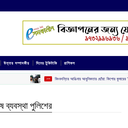
উত্তর সম্পাদকীয়
দিনের টুকিটাকি
রাশিফল
কিংবদন্তির আঙিনায় আধুনিকতার ছোঁয়া: কিশোর কুমারের ‘গৌরী কুঞ্জ’ থেকে বিরাট
খেলা
ষ ব্যবস্থা পুলিশের