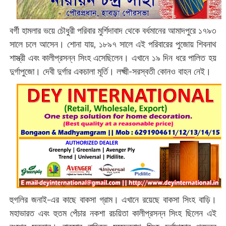
বর্গী হামলার ভয়ে চৌধুরী পরিবার মুর্শিদাবাদ থেকে বর্ধমানের আমাদপুরে ১৭৯৩
সালে চলে আসেন। শোনা যায়, ১৮৯৭ সালে এই পরিবারের পুজোয় শিবনাথ
শাস্ত্রী এবং কালীপ্রসন্ন সিংহ এসেছিলেন। এখানে ১৯ দিন ধরে পালিত হয়
দুর্গাপুজো। দেবী দুর্গার একচালা মূর্তি। লক্ষ্মী-সরস্বতী কোনও বাহন নেই।
হুগলির জনাই-এর কাছে বাকসা গ্রাম। এখানে রয়েছে বাকসা সিংহ বাড়ি।
মহাভারত এবং হুতম পেঁচার নকশা রচয়িতা কালীপ্রসন্ন সিংহ ছিলেন এই