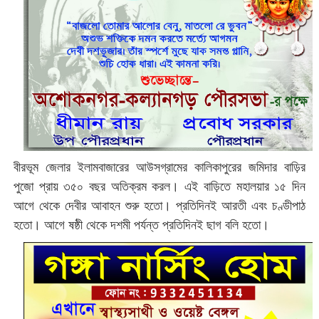
বীরভূম জেলার ইলামবাজারের আউসগ্রামের কালিকাপুরের জমিদার বাড়ির
পুজো প্রায় ৩৫০ বছর অতিক্রম করল। এই বাড়িতে মহালয়ার ১৫ দিন
আগে থেকে দেবীর আবাহন শুরু হতো। প্রতিদিনই আরতী এবং চণ্ডীপাঠ
হতো। আগে ষষ্ঠী থেকে দশমী পর্যন্ত প্রতিদিনই ছাগ বলি হতো।