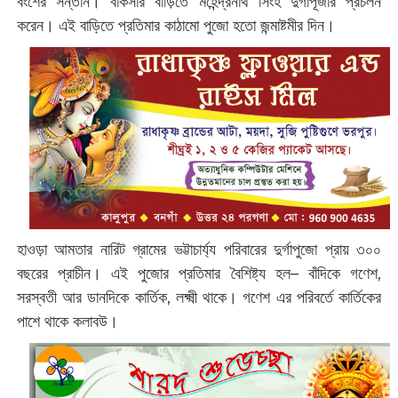
বংশের সন্তান। বাকসার বাড়িতে মহেন্দ্রনাথ সিংহ দুর্গাপূজার প্রচলন
করেন। এই বাড়িতে প্রতিমার কাঠামো পুজো হতো জন্মাষ্টমীর দিন।
হাওড়া আমতার নারিট গ্রামের ভট্টাচার্য্য পরিবারের দুর্গাপুজো প্রায় ৩০০
বছরের প্রাচীন। এই পুজোর প্রতিমার বৈশিষ্ট্য হল– বাঁদিকে গণেশ,
সরস্বতী আর ডানদিকে কার্তিক, লক্ষ্মী থাকে। গণেশ এর পরিবর্তে কার্তিকের
পাশে থাকে কলাবউ।