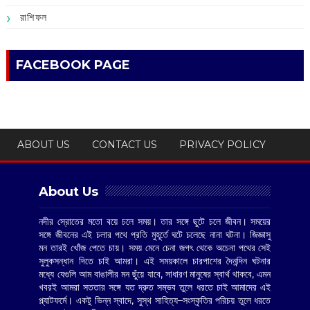
রাশিফল
FACEBOOK PAGE
ABOUT US
CONTACT US
PRIVACY POLICY
About Us
নদীর স্রোতের মতো বয়ে চলে সময়। তার সঙ্গে ছুটে চলে জীবন। সময়ের
সঙ্গে জীবনের এই চলার পথে প্রতি মুহূর্তে ঘটে চলেছে নানা ঘটনা। জিজ্ঞাসু
মন তারই খোঁজ পেতে চায়। সময় মেনে চেনা জগৎ থেকে অচেনা পথের সেই
সুলুকসন্ধান দিতে চাই আমরা। এই সময়কালে চারপাশের দৈনন্দিন ঘটনার
মধ্যে যেগুলি আম বাঙালীর মন ছুঁয়ে যাবে, সাধারণ মানুষের স্বার্থ থাকবে, এমন
খবরই আমরা সততার সঙ্গে যত দ্রুত সম্ভব তুলে ধরতে চাই আমাদের এই
প্ল্যাটফর্মে। একটু ভিন্ন স্বাদে, সুস্থ সাহিত্য–সংস্কৃতির পরিচয় তুলে ধরতে