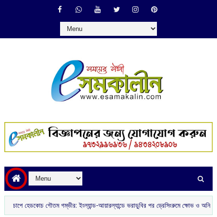
 গৌতম গম্ভীর: ইংল্যান্ড-আয়ারল্যান্ডে ভরাডুবির পর ড্রেসিংরুমে ক্ষোভ ও অনিশ্চয়তায় ভারতীয় ক্রি