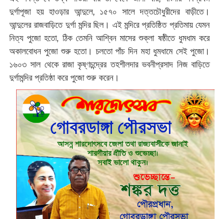
দুর্গাপূজা হয় হাওড়ার আন্দুলে, ১৫৭০ সালে দত্তচৌধুরীদের বাড়ীতে।
আন্দুলের রাজবাড়িতে দুর্গা মন্দির ছিল। এই মন্দিরে প্রতিষ্ঠিত প্রতিমায় যেমন
নিত্য পুজো হতো, ঠিক তেমনি আশ্বিন মাসের শুক্লা ষষ্ঠীতে ধুমধাম করে
অকালবোধন পুজো শুরু হতো। চলতো পাঁচ দিন মহা ধুমধামে সেই পুজো।
১৬০৩ সাল থেকে রাজা কৃষ্ণচন্দ্রের তহশীলদার ভবনীপ্রসাদ নিজ বাড়িতে
দুর্গামন্দির প্রতিষ্ঠা করে পুজো শুরু করেন।