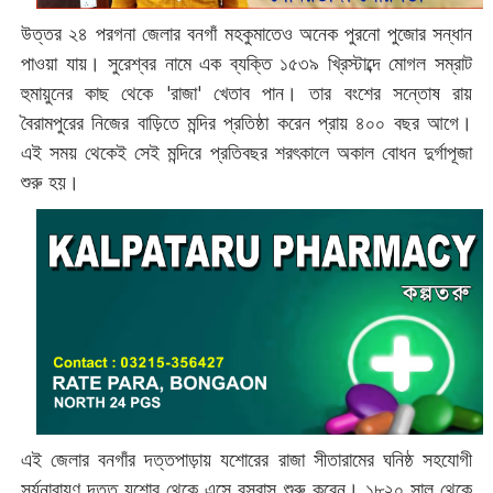
উত্তর ২৪ পরগনা জেলার বনগাঁ মহকুমাতেও অনেক পুরনো পুজোর সন্ধান
পাওয়া যায়। সুরেশ্বর নামে এক ব্যক্তি ১৫৩৯ খ্রিস্টাব্দে মোগল সম্রাট
হুমায়ুনের কাছ থেকে 'রাজা'‌ খেতাব পান। তার বংশের সন্তোষ রায়
বৈরামপুরের নিজের বাড়িতে মন্দির প্রতিষ্ঠা করেন প্রায় ৪০০ বছর আগে।
এই সময় থেকেই সেই মন্দিরে প্রতিবছর শরৎকালে অকাল বোধন দুর্গাপূজা
শুরু হয়।
এই জেলার বনগাঁর দত্তপাড়ায় যশোরের রাজা সীতারামের ঘনিষ্ঠ সহযোগী
সূর্যনারায়ণ দত্ত যশোর থেকে এসে বসবাস শুরু করেন। ১৮২০ সাল থেকে