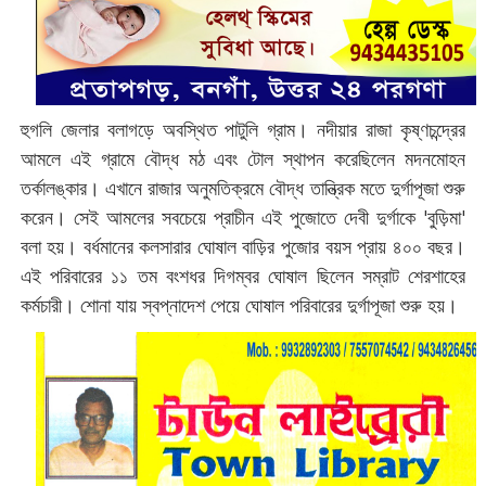
হুগলি জেলার বলাগড়ে অবস্থিত পাটুলি গ্রাম। নদীয়ার রাজা কৃষ্ণচন্দ্রের
আমলে এই গ্রামে বৌদ্ধ মঠ এবং টোল স্থাপন করেছিলেন মদনমোহন
তর্কালঙ্কার। এখানে রাজার অনুমতিক্রমে বৌদ্ধ তান্ত্রিক মতে দুর্গাপূজা শুরু
করেন। সেই আমলের সবচেয়ে প্রাচীন এই পুজোতে দেবী দুর্গাকে 'বুড়িমা'
বলা হয়। বর্ধমানের কলসারার ঘোষাল বাড়ির পুজোর বয়স প্রায় ৪০০ বছর।
এই পরিবারের ১১ তম বংশধর দিগম্বর ঘোষাল ছিলেন সম্রাট শেরশাহের
কর্মচারী। শোনা যায় স্বপ্নাদেশ পেয়ে ঘোষাল পরিবারের দুর্গাপূজা শুরু হয়।