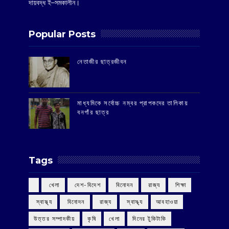
দায়বদ্ধ ই–সমকালীন।
Popular Posts
‌নেতাজীর ছাত্রজীবন
মাধ্যমিকে সর্বোচ্চ নম্বর প্রাপকদের তালিকায়
বনগাঁর ছাত্র
Tags
‌ খেলা
‌ দেশ-বিদেশ
‌ বিনোদন
‌ রাজ্য
‌ শিক্ষা
‌ স্বাস্থ্য
‌ বিনোদন
‌ রাজ্য
‌ স্বাস্থ্য
আবহাওয়া
উত্তর সম্পাদকীয়
কৃষি
খেলা
দিনের টুকিটাকি