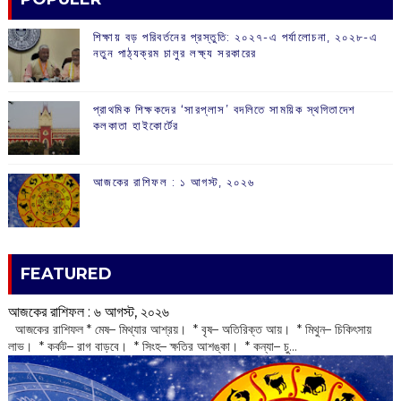
শিক্ষায় বড় পরিবর্তনের প্রস্তুতি: ২০২৭-এ পর্যালোচনা, ২০২৮-এ
নতুন পাঠ্যক্রম চালুর লক্ষ্য সরকারের
প্রাথমিক শিক্ষকদের ‘সারপ্লাস’ বদলিতে সাময়িক স্থগিতাদেশ
কলকাতা হাইকোর্টের
আজকের রাশিফল :‌ ‌‌১ আগস্ট, ২০২৬
FEATURED
আজকের রাশিফল :‌ ‌‌৬ আগস্ট, ২০২৬
‌ আজকের রাশিফল * মেষ– মিথ্যার আশ্রয়। * বৃষ– অতিরিক্ত আয়। * মিথুন– চিকিৎসায়
লাভ। * কর্কট– রাগ বাড়বে। * সিংহ– ক্ষতির আশঙ্কা। * কন্যা– চু...