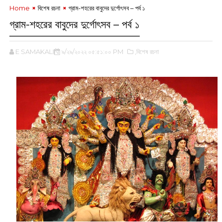
Home
বিশেষ রচনা
গ্রাম-শহরের বাবুদের দুর্গোৎসব – পর্ব ১
গ্রাম-শহরের বাবুদের দুর্গোৎসব – পর্ব ১
E SAMAKALIN
৯/২৯/২০২২ ০৫:৫১:০০ PM
,বিশেষ রচনা