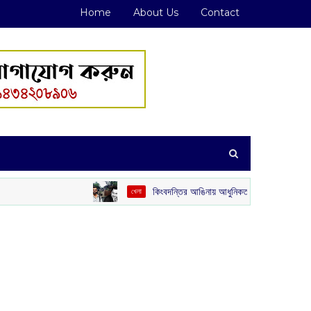
Home
About Us
Contact
কিংবদন্তির আঙিনায় আধুনিকতার ছোঁয়া: কিশোর কুমারের ‘গৌরী কুঞ্জ’ থে
খেলা