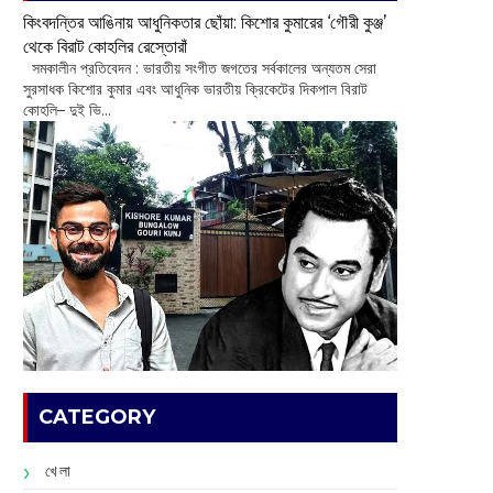
কিংবদন্তির আঙিনায় আধুনিকতার ছোঁয়া: কিশোর কুমারের ‘গৌরী কুঞ্জ’
থেকে বিরাট কোহলির রেস্তোরাঁ
‌ সমকালীন প্রতিবেদন : ভারতীয় সংগীত জগতের সর্বকালের অন্যতম সেরা
সুরসাধক কিশোর কুমার এবং আধুনিক ভারতীয় ক্রিকেটের দিকপাল বিরাট
কোহলি– ‌দুই ভি...
CATEGORY
খেলা