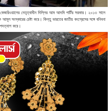
ন্দ কেজরিওয়ালের নেতৃত্বাধীন দিল্লির আম আদমি পার্টির সরকার। ২০১৩ সালে
কে আমূল সংস্কারের চেষ্টা করে। কিন্তু ভারতের জাতীয় কংগ্রেসের সঙ্গে বনিবনা
র পদত্যাগ করে।