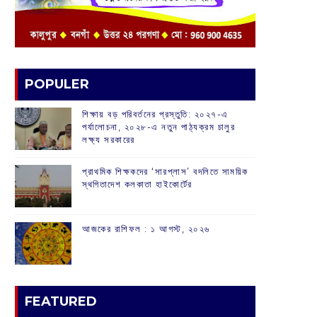
POPULER
শিক্ষায় বড় পরিবর্তনের প্রস্তুতি: ২০২৭-এ
পর্যালোচনা, ২০২৮-এ নতুন পাঠ্যক্রম চালুর
লক্ষ্য সরকারের
প্রাথমিক শিক্ষকদের ‘সারপ্লাস’ বদলিতে সাময়িক
স্থগিতাদেশ কলকাতা হাইকোর্টের
আজকের রাশিফল :‌ ‌‌১ আগস্ট, ২০২৬
FEATURED