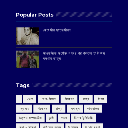
Popular Posts
‌নেতাজীর ছাত্রজীবন
মাধ্যমিকে সর্বোচ্চ নম্বর প্রাপকদের তালিকায়
বনগাঁর ছাত্র
Tags
‌ খেলা
‌ দেশ-বিদেশ
‌ বিনোদন
‌ রাজ্য
‌ শিক্ষা
‌ স্বাস্থ্য
‌ বিনোদন
‌ রাজ্য
‌ স্বাস্থ্য
আবহাওয়া
উত্তর সম্পাদকীয়
কৃষি
খেলা
দিনের টুকিটাকি
দেশ - বিদেশ
পাঠকের কলম
বিনোদন
বিশেষ রচনা