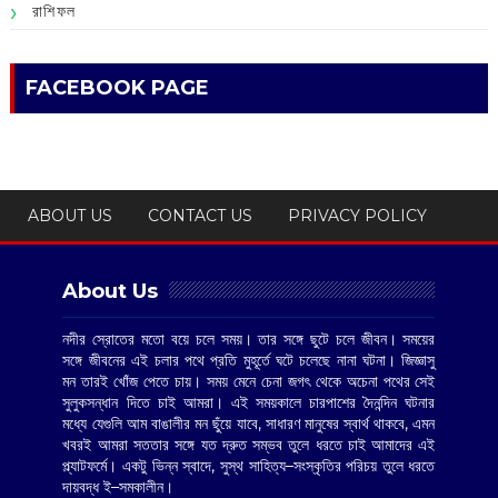
রাশিফল
FACEBOOK PAGE
ABOUT US
CONTACT US
PRIVACY POLICY
About Us
নদীর স্রোতের মতো বয়ে চলে সময়। তার সঙ্গে ছুটে চলে জীবন। সময়ের
সঙ্গে জীবনের এই চলার পথে প্রতি মুহূর্তে ঘটে চলেছে নানা ঘটনা। জিজ্ঞাসু
মন তারই খোঁজ পেতে চায়। সময় মেনে চেনা জগৎ থেকে অচেনা পথের সেই
সুলুকসন্ধান দিতে চাই আমরা। এই সময়কালে চারপাশের দৈনন্দিন ঘটনার
মধ্যে যেগুলি আম বাঙালীর মন ছুঁয়ে যাবে, সাধারণ মানুষের স্বার্থ থাকবে, এমন
খবরই আমরা সততার সঙ্গে যত দ্রুত সম্ভব তুলে ধরতে চাই আমাদের এই
প্ল্যাটফর্মে। একটু ভিন্ন স্বাদে, সুস্থ সাহিত্য–সংস্কৃতির পরিচয় তুলে ধরতে
দায়বদ্ধ ই–সমকালীন।