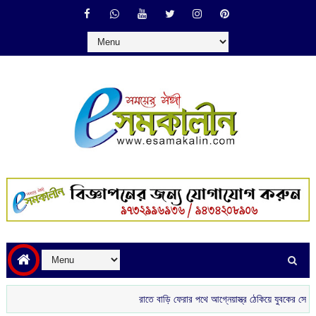
রাতে বাড়ি ফেরার পথে আগ্নেয়াস্ত্র ঠেকিয়ে যুবকের সোনার চেন ছিনত