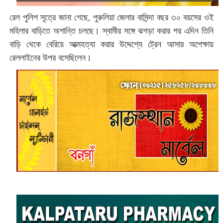
রেল পুলিশ সূত্রে জানা গেছে, পুরুলিয়া জেলার বাসিন্দা বছর ৩০ বয়সের ওই
মহিলার বাড়িতে অশান্তি চলছে। স্বামীর সঙ্গে ঝগড়া করার পর এদিন তিনি
বাড়ি থেকে বেরিয়ে আত্মহত্যা করার উদ্দেশ্যে ট্রেন আসার অপেক্ষায়
রেললাইনের উপর বসেছিলেন।