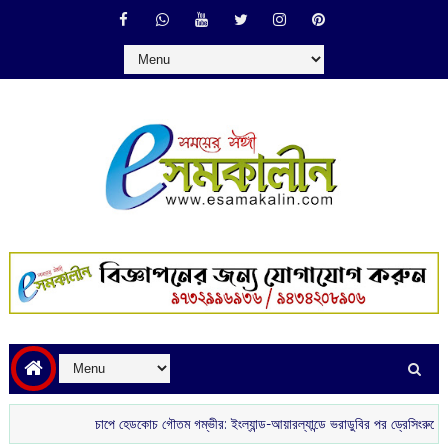
চাপে হেডকোচ গৌতম গম্ভীর: ইংল্যান্ড-আয়ারল্যান্ডে ভরাডুবির পর ড্রেসিংরুমে ক্ষোভ ও অনিশ