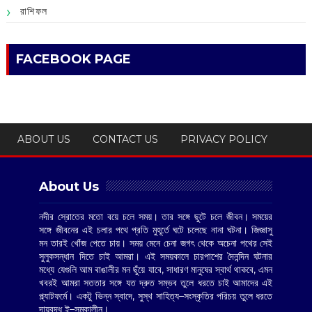
রাশিফল
FACEBOOK PAGE
ABOUT US
CONTACT US
PRIVACY POLICY
About Us
নদীর স্রোতের মতো বয়ে চলে সময়। তার সঙ্গে ছুটে চলে জীবন। সময়ের
সঙ্গে জীবনের এই চলার পথে প্রতি মুহূর্তে ঘটে চলেছে নানা ঘটনা। জিজ্ঞাসু
মন তারই খোঁজ পেতে চায়। সময় মেনে চেনা জগৎ থেকে অচেনা পথের সেই
সুলুকসন্ধান দিতে চাই আমরা। এই সময়কালে চারপাশের দৈনন্দিন ঘটনার
মধ্যে যেগুলি আম বাঙালীর মন ছুঁয়ে যাবে, সাধারণ মানুষের স্বার্থ থাকবে, এমন
খবরই আমরা সততার সঙ্গে যত দ্রুত সম্ভব তুলে ধরতে চাই আমাদের এই
প্ল্যাটফর্মে। একটু ভিন্ন স্বাদে, সুস্থ সাহিত্য–সংস্কৃতির পরিচয় তুলে ধরতে
দায়বদ্ধ ই–সমকালীন।