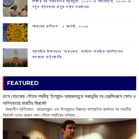
শিক্ষায় বড় পরিবর্তনের প্রস্তুতি: ২০২৭-এ পর্যালোচনা, ২০২৮-এ
নতুন পাঠ্যক্রম চালুর লক্ষ্য সরকারের
আজকের রাশিফল :‌ ‌‌১ আগস্ট, ২০২৬
প্রাথমিক শিক্ষকদের ‘সারপ্লাস’ বদলিতে সাময়িক স্থগিতাদেশ
কলকাতা হাইকোর্টের
FEATURED
চাপে হেডকোচ গৌতম গম্ভীর: ইংল্যান্ড-আয়ারল্যান্ডে ভরাডুবির পর ড্রেসিংরুমে ক্ষোভ ও
অনিশ্চয়তায় ভারতীয় ক্রিকেট
‌ সমকালীন প্রতিবেদন : আয়ারল্যান্ড এবং ইংল্যান্ডের বিরুদ্ধে সাম্প্রতিক ব্যর্থতার পর ভারতীয়
ক্রিকেট দলের প্রধান কোচ গৌতম গম্ভীরের ভবিষ্যৎ ...