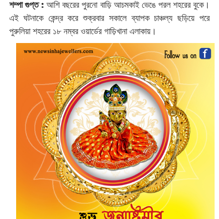
শম্পা গুপ্ত :
আশি বছরের পুরনো বাড়ি ‌আচমকাই ভেঙে পরল শহরের বুকে।
এই ঘটনাকে কেন্দ্র করে শুক্রবার সকালে ব্যাপক চাঞ্চল্য ছ‌ড়িয়ে পরে
পুরুলিয়া শহরের ১৮ নম্বর ওয়ার্ডের গাড়িখানা এলাকায়।