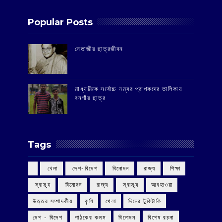
Popular Posts
‌নেতাজীর ছাত্রজীবন
মাধ্যমিকে সর্বোচ্চ নম্বর প্রাপকদের তালিকায়
বনগাঁর ছাত্র
Tags
‌ খেলা
‌ দেশ-বিদেশ
‌ বিনোদন
‌ রাজ্য
‌ শিক্ষা
‌ স্বাস্থ্য
‌ বিনোদন
‌ রাজ্য
‌ স্বাস্থ্য
আবহাওয়া
উত্তর সম্পাদকীয়
কৃষি
খেলা
দিনের টুকিটাকি
দেশ - বিদেশ
পাঠকের কলম
বিনোদন
বিশেষ রচনা