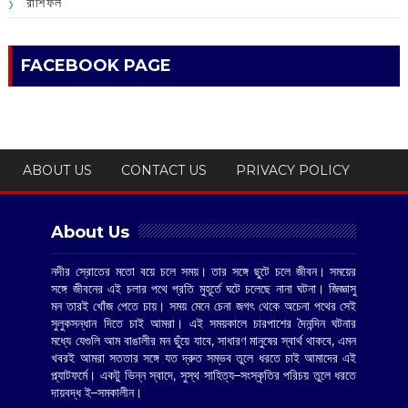
রাশিফল
FACEBOOK PAGE
ABOUT US
CONTACT US
PRIVACY POLICY
About Us
নদীর স্রোতের মতো বয়ে চলে সময়। তার সঙ্গে ছুটে চলে জীবন। সময়ের
সঙ্গে জীবনের এই চলার পথে প্রতি মুহূর্তে ঘটে চলেছে নানা ঘটনা। জিজ্ঞাসু
মন তারই খোঁজ পেতে চায়। সময় মেনে চেনা জগৎ থেকে অচেনা পথের সেই
সুলুকসন্ধান দিতে চাই আমরা। এই সময়কালে চারপাশের দৈনন্দিন ঘটনার
মধ্যে যেগুলি আম বাঙালীর মন ছুঁয়ে যাবে, সাধারণ মানুষের স্বার্থ থাকবে, এমন
খবরই আমরা সততার সঙ্গে যত দ্রুত সম্ভব তুলে ধরতে চাই আমাদের এই
প্ল্যাটফর্মে। একটু ভিন্ন স্বাদে, সুস্থ সাহিত্য–সংস্কৃতির পরিচয় তুলে ধরতে
দায়বদ্ধ ই–সমকালীন।