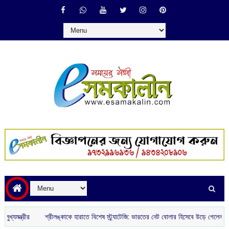
শ্রীলঙ্কাকে হারাতে বিশেষ স্ট্র্যাটেজি: ভারতের নেট বোলার হিসেবে উড়ে গেলেন ৪ ঘরোয়া স্প