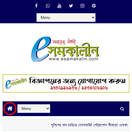
পুলিশের নাম ভাঙিয়ে তোলাবাজি! পেট্রাপোল সীমান্ত এলাকা থেকে গ্রেপ্তার