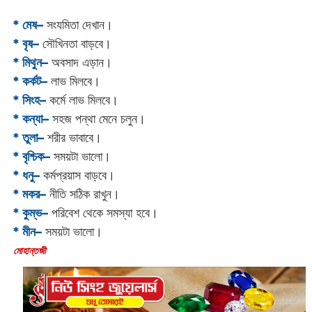
* মেষ–
সংযমিতা দেখান।
* বৃষ–
সৌখিনতা বাড়বে।
* মিথুন–
অবসাদ এড়ান।
* কর্কট–
লাভ মিলবে।
* সিংহ–
কর্মে লাভ মিলবে।
* কন্যা–
সহজ পন্থা মেনে চলুন।
* তুলা–
শরীর ভাবাবে।
* বৃশ্চিক–
সময়টা ভালো।
* ধনু–
কর্মপ্রয়াস বাড়বে।
* মকর–
নীতি সঠিক রাখুন।‌
* কুম্ভ–
পরিবেশ থেকে সমস্যা হবে।
* মীন–
সময়টা ভালো।
‌মোহান্তজী‌‌‌‌‌‌‌‌‌‌‌‌‌‌‌‌‌