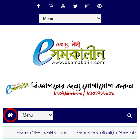
আজকের রাশিফল :‌ ‌‌৯ আগস্ট, ২০২৬
বনগাঁয় অখিল ভারতীয় রাষ্ট্রীয় শৈক্ষিক মহাসঙ্ঘের ‘গুরু 