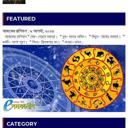
FEATURED
আজকের রাশিফল :‌ ‌‌৯ আগস্ট, ২০২৬
‌ আজকের রাশিফল * মেষ– প্রেমে সমস্যা। * বৃষ– মতের অমিল। * মিথুন– নার্ভের সমস্যা। *
কর্কট– আশা পূরণ। * সিংহ– শিল্পকলায় মন। * কন্যা– ভাবন...
CATEGORY