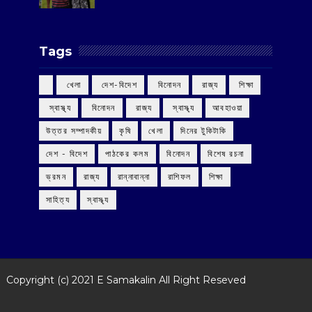
Tags
‌ খেলা
‌ দেশ-বিদেশ
‌ বিনোদন
‌ রাজ্য
‌ শিক্ষা
‌ স্বাস্থ্য
‌ বিনোদন
‌ রাজ্য
‌ স্বাস্থ্য
আবহাওয়া
উত্তর সম্পাদকীয়
কৃষি
খেলা
দিনের টুকিটাকি
দেশ - বিদেশ
পাঠকের কলম
বিনোদন
বিশেষ রচনা
ভ্রমন
রাজ্য
রান্নাবান্না
রাশিফল
শিক্ষা
সাহিত্য
স্বাস্থ্য
Copyright (c) 2021
E Samakalin
All Right Reseved