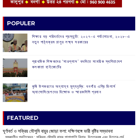
POPULER
শিক্ষায় বড় পরিবর্তনের প্রস্তুতি: ২০২৭-এ পর্যালোচনা, ২০২৮-এ
নতুন পাঠ্যক্রম চালুর লক্ষ্য সরকারের
প্রাথমিক শিক্ষকদের ‘সারপ্লাস’ বদলিতে সাময়িক স্থগিতাদেশ
কলকাতা হাইকোর্টের
কৃষি উপকরণের অন্যায্য মূল্যবৃদ্ধি: বনগাঁয় এগ্রি ডিলার্স
অ্যাসোসিয়েশনের বিক্ষোভ ও স্মারকলিপি প্রদান
FEATURED
ঘূর্ণাবর্ত ও সক্রিয় মৌসুমি বায়ুর জোড়া ফলা: দক্ষিণবঙ্গে ভারী বৃষ্টির সম্ভাবনা
সমকালীন প্রতিবেদন : সক্রিয় মৌসুমি বায়ুর পাশাপাশি বিহার, উত্তরবঙ্গ এবং উত্তর-পূর্ব