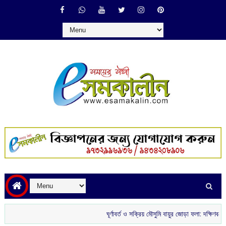
ঘূর্ণাবর্ত ও সক্রিয় মৌসুমি বায়ুর জোড়া ফলা: দক্ষিণবঙ্গে ভারী বৃষ্