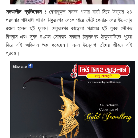
সমকালীন প্রতিবেদন :
নেশামুক্ত সমাজ গড়ার বার্তা নিয়ে উত্তর ২৪
পরগনার গাইঘাটা থানার ঠাকুরনগর থেকে পায়ে হেঁটে কেদারনাথের উদ্দেশ্যে
রওনা হলেন দুই যুবক। ঠাকুরনগর কাড়োলা গ্রামের দুই যুবক সৌগত
বিশ্বাস এবং সুমন মণ্ডল সোমবার সকালে ঠাকুরনগর ঠাকুরবাড়িতে পুজো
দিয়ে এই অভিযান শুরু করেছেন। এমন উদ্যোগ তাঁদের জীবনে এই
প্রথম।