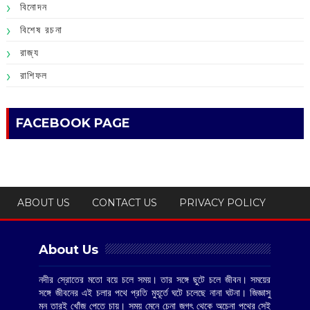
বিনোদন
বিশেষ রচনা
রাজ্য
রাশিফল
FACEBOOK PAGE
ABOUT US
CONTACT US
PRIVACY POLICY
About Us
নদীর স্রোতের মতো বয়ে চলে সময়। তার সঙ্গে ছুটে চলে জীবন। সময়ের
সঙ্গে জীবনের এই চলার পথে প্রতি মুহূর্তে ঘটে চলেছে নানা ঘটনা। জিজ্ঞাসু
মন তারই খোঁজ পেতে চায়। সময় মেনে চেনা জগৎ থেকে অচেনা পথের সেই