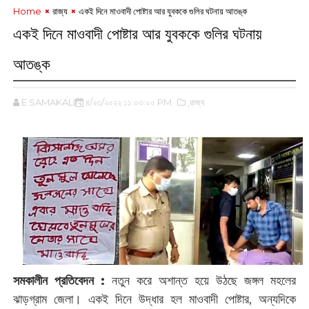
Home
রাজ্য
একই দিনে মাওবাদী পোষ্টার আর যুবককে গুলির ঘটনায় আতঙ্ক
একই দিনে মাওবাদী পোষ্টার আর যুবককে গুলির ঘটনায়
আতঙ্ক
E SAMAKALIN
৪/২৩/২০২২ ১১:০৩:০০ PM
,রাজ্য
সমকালীন প্রতিবেদন :
‌নতুন করে অশান্ত হয়ে উঠছে জঙ্গল মহলের
ঝাড়গ্রাম জেলা। একই দিনে উদ্ধার হল মাওবাদী পোষ্টার, অন্যদিকে