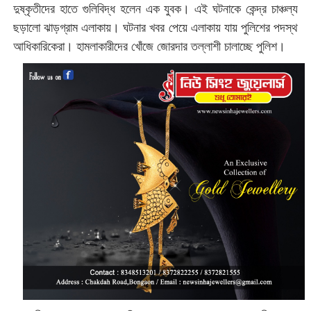
দুষ্কৃতীদের হাতে গুলিবিদ্ধ হলেন এক যুবক। এই ঘটনাকে কেন্দ্র চাঞ্চল্য
ছড়ালো ঝাড়গ্রাম এলাকায়। ঘটনার খবর পেয়ে এলাকায় যায় পুলিশের পদস্থ
আধিকারিকেরা। হামলাকারীদের খোঁজে জোরদার তল্লাশী চালাচ্ছে পুলিশ।