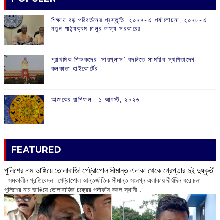
শিক্ষায় বড় পরিবর্তনের প্রস্তুতি: ২০২৭-এ পর্যালোচনা, ২০২৮-এ
নতুন পাঠ্যক্রম চালুর লক্ষ্য সরকারের
প্রাথমিক শিক্ষকদের ‘সারপ্লাস’ বদলিতে সাময়িক স্থগিতাদেশ
কলকাতা হাইকোর্টের
আজকের রাশিফল :‌ ‌‌১ আগস্ট, ২০২৬
FEATURED
পুলিশের নাম ভাঙিয়ে তোলাবাজি! পেট্রাপোল সীমান্ত এলাকা থেকে গ্রেপ্তার দুই দুষ্কৃতী
সমকালীন প্রতিবেদন : পেট্রাপোল আন্তর্জাতিক সীমান্ত সংলগ্ন এলাকায় দীর্ঘদিন ধরে চলা
পুলিশের নাম ভাঙিয়ে তোলাবাজির চক্রের পর্দাফাঁস করল স্থানী...