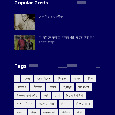
Popular Posts
‌নেতাজীর ছাত্রজীবন
মাধ্যমিকে সর্বোচ্চ নম্বর প্রাপকদের তালিকায়
বনগাঁর ছাত্র
Tags
‌ খেলা
‌ দেশ-বিদেশ
‌ বিনোদন
‌ রাজ্য
‌ শিক্ষা
‌ স্বাস্থ্য
‌ বিনোদন
‌ রাজ্য
‌ স্বাস্থ্য
আবহাওয়া
উত্তর সম্পাদকীয়
কৃষি
খেলা
দিনের টুকিটাকি
দেশ - বিদেশ
পাঠকের কলম
বিনোদন
বিশেষ রচনা
ভ্রমন
রাজ্য
রান্নাবান্না
রাশিফল
শিক্ষা