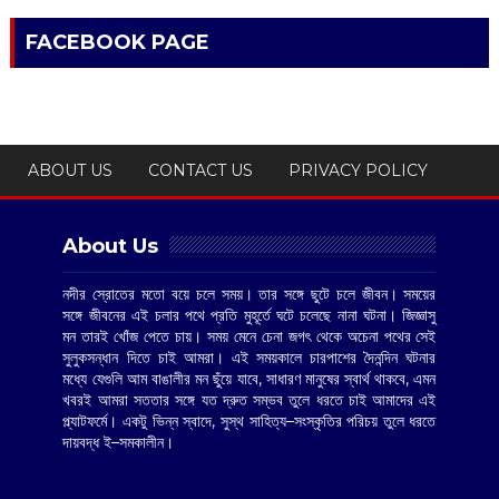
FACEBOOK PAGE
ABOUT US
CONTACT US
PRIVACY POLICY
About Us
নদীর স্রোতের মতো বয়ে চলে সময়। তার সঙ্গে ছুটে চলে জীবন। সময়ের
সঙ্গে জীবনের এই চলার পথে প্রতি মুহূর্তে ঘটে চলেছে নানা ঘটনা। জিজ্ঞাসু
মন তারই খোঁজ পেতে চায়। সময় মেনে চেনা জগৎ থেকে অচেনা পথের সেই
সুলুকসন্ধান দিতে চাই আমরা। এই সময়কালে চারপাশের দৈনন্দিন ঘটনার
মধ্যে যেগুলি আম বাঙালীর মন ছুঁয়ে যাবে, সাধারণ মানুষের স্বার্থ থাকবে, এমন
খবরই আমরা সততার সঙ্গে যত দ্রুত সম্ভব তুলে ধরতে চাই আমাদের এই
প্ল্যাটফর্মে। একটু ভিন্ন স্বাদে, সুস্থ সাহিত্য–সংস্কৃতির পরিচয় তুলে ধরতে
দায়বদ্ধ ই–সমকালীন।