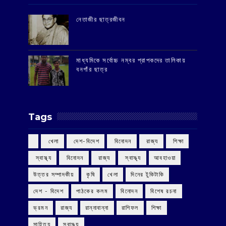
‌নেতাজীর ছাত্রজীবন
মাধ্যমিকে সর্বোচ্চ নম্বর প্রাপকদের তালিকায়
বনগাঁর ছাত্র
Tags
‌ খেলা
‌ দেশ-বিদেশ
‌ বিনোদন
‌ রাজ্য
‌ শিক্ষা
‌ স্বাস্থ্য
‌ বিনোদন
‌ রাজ্য
‌ স্বাস্থ্য
আবহাওয়া
উত্তর সম্পাদকীয়
কৃষি
খেলা
দিনের টুকিটাকি
দেশ - বিদেশ
পাঠকের কলম
বিনোদন
বিশেষ রচনা
ভ্রমন
রাজ্য
রান্নাবান্না
রাশিফল
শিক্ষা
সাহিত্য
স্বাস্থ্য