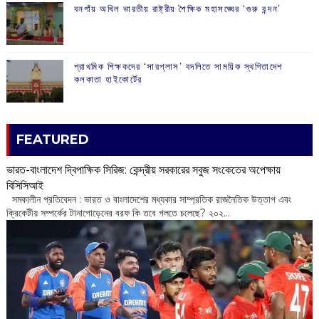
বনগাঁয় অখিল ভারতীয় রাষ্ট্রীয় শৈক্ষিক মহাসঙ্ঘের ‘গুরু বন্দন’
প্রাথমিক শিক্ষকদের ‘সারপ্লাস’ বদলিতে সাময়িক স্থগিতাদেশ
কলকাতা হাইকোর্টের
FEATURED
ভারত-বাংলাদেশ দ্বিপাক্ষিক সিরিজ: কেন্দ্রীয় সরকারের সবুজ সংকেতের অপেক্ষায়
বিসিসিআই
‌ সমকালীন প্রতিবেদন : ভারত ও বাংলাদেশের মধ্যকার সাম্প্রতিক রাজনৈতিক উত্তাপ এবং
ক্রিকেটীয় সম্পর্কের টানাপোড়েনের বরফ কি তবে গলতে চলেছে? ২০২...