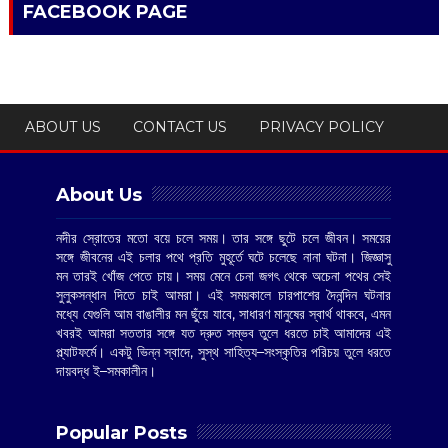
FACEBOOK PAGE
ABOUT US
CONTACT US
PRIVACY POLICY
About Us
নদীর স্রোতের মতো বয়ে চলে সময়। তার সঙ্গে ছুটে চলে জীবন। সময়ের
সঙ্গে জীবনের এই চলার পথে প্রতি মুহূর্তে ঘটে চলেছে নানা ঘটনা। জিজ্ঞাসু
মন তারই খোঁজ পেতে চায়। সময় মেনে চেনা জগৎ থেকে অচেনা পথের সেই
সুলুকসন্ধান দিতে চাই আমরা। এই সময়কালে চারপাশের দৈনন্দিন ঘটনার
মধ্যে যেগুলি আম বাঙালীর মন ছুঁয়ে যাবে, সাধারণ মানুষের স্বার্থ থাকবে, এমন
খবরই আমরা সততার সঙ্গে যত দ্রুত সম্ভব তুলে ধরতে চাই আমাদের এই
প্ল্যাটফর্মে। একটু ভিন্ন স্বাদে, সুস্থ সাহিত্য–সংস্কৃতির পরিচয় তুলে ধরতে
দায়বদ্ধ ই–সমকালীন।
Popular Posts