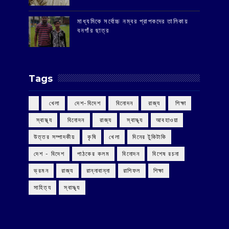
মাধ্যমিকে সর্বোচ্চ নম্বর প্রাপকদের তালিকায়
বনগাঁর ছাত্র
Tags
‌ খেলা
‌ দেশ-বিদেশ
‌ বিনোদন
‌ রাজ্য
‌ শিক্ষা
‌ স্বাস্থ্য
‌ বিনোদন
‌ রাজ্য
‌ স্বাস্থ্য
আবহাওয়া
উত্তর সম্পাদকীয়
কৃষি
খেলা
দিনের টুকিটাকি
দেশ - বিদেশ
পাঠকের কলম
বিনোদন
বিশেষ রচনা
ভ্রমন
রাজ্য
রান্নাবান্না
রাশিফল
শিক্ষা
সাহিত্য
স্বাস্থ্য