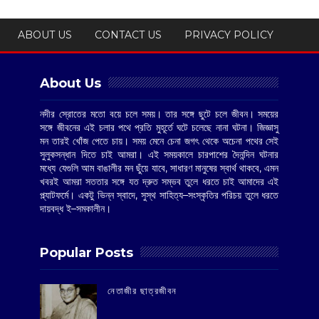
ABOUT US
CONTACT US
PRIVACY POLICY
About Us
নদীর স্রোতের মতো বয়ে চলে সময়। তার সঙ্গে ছুটে চলে জীবন। সময়ের
সঙ্গে জীবনের এই চলার পথে প্রতি মুহূর্তে ঘটে চলেছে নানা ঘটনা। জিজ্ঞাসু
মন তারই খোঁজ পেতে চায়। সময় মেনে চেনা জগৎ থেকে অচেনা পথের সেই
সুলুকসন্ধান দিতে চাই আমরা। এই সময়কালে চারপাশের দৈনন্দিন ঘটনার
মধ্যে যেগুলি আম বাঙালীর মন ছুঁয়ে যাবে, সাধারণ মানুষের স্বার্থ থাকবে, এমন
খবরই আমরা সততার সঙ্গে যত দ্রুত সম্ভব তুলে ধরতে চাই আমাদের এই
প্ল্যাটফর্মে। একটু ভিন্ন স্বাদে, সুস্থ সাহিত্য–সংস্কৃতির পরিচয় তুলে ধরতে
দায়বদ্ধ ই–সমকালীন।
Popular Posts
‌নেতাজীর ছাত্রজীবন