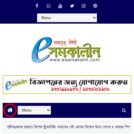
্কাকে হারাতে বিশেষ স্ট্র্যাটেজি: ভারতের নেট বোলার হিসেবে উড়ে গেলেন ৪ ঘরোয়া স্পিনার
আজকে