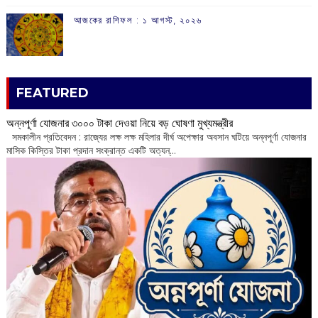
আজকের রাশিফল :‌ ‌‌১ আগস্ট, ২০২৬
FEATURED
অন্নপূর্ণা যোজনার ৩০০০ টাকা দেওয়া নিয়ে বড় ঘোষণা মুখ্যমন্ত্রীর
সমকালীন প্রতিবেদন : রাজ্যের লক্ষ লক্ষ মহিলার দীর্ঘ অপেক্ষার অবসান ঘটিয়ে অন্নপূর্ণা যোজনার
মাসিক কিস্তির টাকা প্রদান সংক্রান্ত একটি অত্যন্...