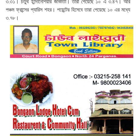
৩.৩১। চতুর্থ ইন্দোনেশিয়ার জাকার্তা। তারা পেয়েছে ১০ এ ৩.৪৭। আর
পঞ্চম ফ্রান্সের প্যারিস শহর। পয়েন্টের হিসেবে তারা পেয়েছে ১০ এর মধ্যে
৩.৭৮।