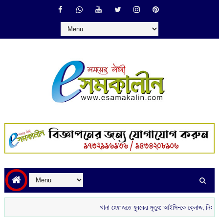
থানা হেফাজতে যুবকের মৃত্যু: আইসি-কে ক্লোজ, নিহতের পরিবারকে