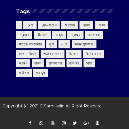
Tags
‌ খেলা
‌ দেশ-বিদেশ
‌ বিনোদন
‌ রাজ্য
‌ শিক্ষা
‌ স্বাস্থ্য
‌ বিনোদন
‌ রাজ্য
‌ স্বাস্থ্য
আবহাওয়া
উত্তর সম্পাদকীয়
কৃষি
খেলা
দিনের টুকিটাকি
দেশ - বিদেশ
পাঠকের কলম
বিনোদন
বিশেষ রচনা
ভ্রমন
রাজ্য
রান্নাবান্না
রাশিফল
শিক্ষা
সাহিত্য
স্বাস্থ্য
Copyright (c) 2021
E Samakalin
All Right Reseved