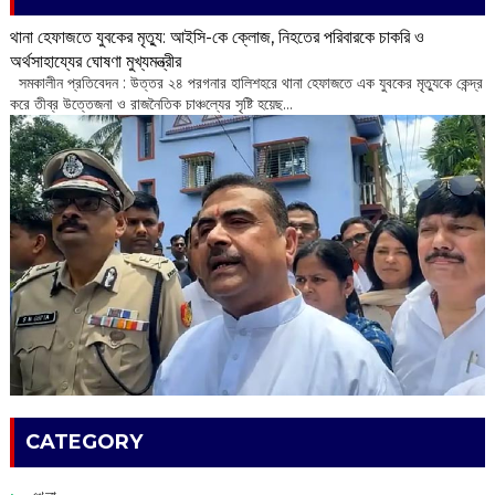
থানা হেফাজতে যুবকের মৃত্যু: আইসি-কে ক্লোজ, নিহতের পরিবারকে চাকরি ও
অর্থসাহায্যের ঘোষণা মুখ্যমন্ত্রীর
সমকালীন প্রতিবেদন : উত্তর ২৪ পরগনার হালিশহরে থানা হেফাজতে এক যুবকের মৃত্যুকে কেন্দ্র
করে তীব্র উত্তেজনা ও রাজনৈতিক চাঞ্চল্যের সৃষ্টি হয়েছ...
CATEGORY