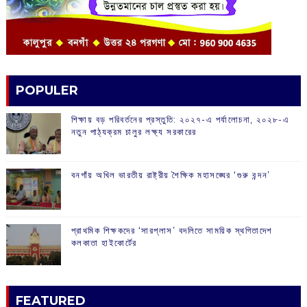
POPULER
শিক্ষায় বড় পরিবর্তনের প্রস্তুতি: ২০২৭-এ পর্যালোচনা, ২০২৮-এ
নতুন পাঠ্যক্রম চালুর লক্ষ্য সরকারের
বনগাঁয় অখিল ভারতীয় রাষ্ট্রীয় শৈক্ষিক মহাসঙ্ঘের ‘গুরু বন্দন’
প্রাথমিক শিক্ষকদের ‘সারপ্লাস’ বদলিতে সাময়িক স্থগিতাদেশ
কলকাতা হাইকোর্টের
FEATURED