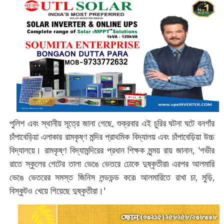
পুলিশ এবং স্থানীয় সূত্রে জানা গেছে, শুক্রবার এই চুরির ঘটনা ঘটে বনগাঁর
চাঁপাবেড়িয়া এলাকার রামকৃষ্ণ মন্দির প্রাথমিক বিদ্যালয় এবং চাঁপাবেড়িয়া উচ্চ
বিদ্যালয়ে। রামকৃষ্ণ বিদ্যামন্দিরের প্রধান শিক্ষক মৃন্ময় রায় জানান, 'গভীর
রাতে স্কুলের গেটের তালা ভেঙে ভেতরে ঢোকে দুষ্কৃতীরা৷ এরপর আলমারি
ভেঙে ভেতরের সমস্ত জিনিস লন্ডভন্ড করে৷ আলমারিতে রাখা চা, মুড়ি,
বিস্কুটও খেয়ে গিয়েছে দুষ্কৃতীরা।'‌