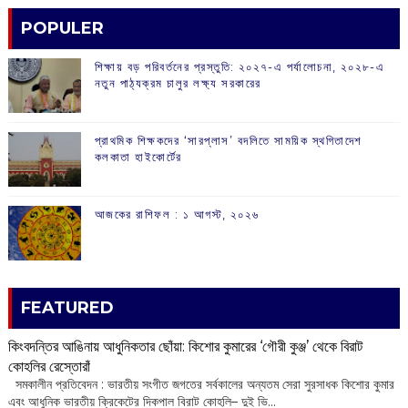
POPULER
শিক্ষায় বড় পরিবর্তনের প্রস্তুতি: ২০২৭-এ পর্যালোচনা, ২০২৮-এ
নতুন পাঠ্যক্রম চালুর লক্ষ্য সরকারের
প্রাথমিক শিক্ষকদের ‘সারপ্লাস’ বদলিতে সাময়িক স্থগিতাদেশ
কলকাতা হাইকোর্টের
আজকের রাশিফল :‌ ‌‌১ আগস্ট, ২০২৬
FEATURED
কিংবদন্তির আঙিনায় আধুনিকতার ছোঁয়া: কিশোর কুমারের ‘গৌরী কুঞ্জ’ থেকে বিরাট
কোহলির রেস্তোরাঁ
‌ সমকালীন প্রতিবেদন : ভারতীয় সংগীত জগতের সর্বকালের অন্যতম সেরা সুরসাধক কিশোর কুমার
এবং আধুনিক ভারতীয় ক্রিকেটের দিকপাল বিরাট কোহলি– ‌দুই ভি...