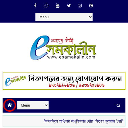
কিংবদন্তির আঙিনায় আধুনিকতার ছোঁয়া: কিশোর কুমারের ‘গৌরী কুঞ্জ’ থেকে ব