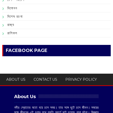
বিনোদন
বিশেষ রচনা
রাজ্য
রাশিফল
FACEBOOK PAGE
ABOUT US
CONTACT US
PRIVACY POLICY
About Us
নদীর স্রোতের মতো বয়ে চলে সময়। তার সঙ্গে ছুটে চলে জীবন। সময়ের
সঙ্গে জীবনের এই চলার পথে প্রতি মুহূর্তে ঘটে চলেছে নানা ঘটনা। জিজ্ঞাসু