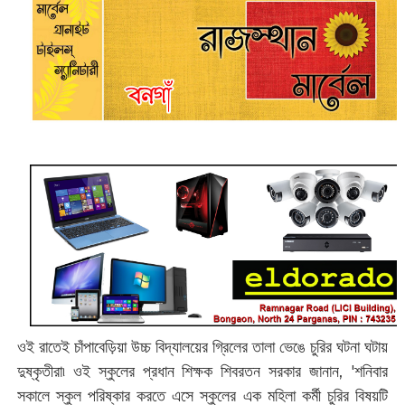
ওই রাতেই চাঁপাবেড়িয়া উচ্চ বিদ্যালয়ের গ্রিলের তালা ভেঙে চুরির ঘটনা ঘটায়
দুষ্কৃতীরা৷ ওই স্কুলের প্রধান শিক্ষক শিবরতন সরকার জানান, 'শনিবার
সকালে স্কুল পরিষ্কার করতে এসে স্কুলের এক মহিলা কর্মী চুরির বিষয়টি