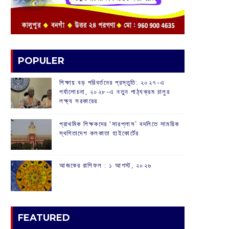
POPULER
শিক্ষায় বড় পরিবর্তনের প্রস্তুতি: ২০২৭-এ
পর্যালোচনা, ২০২৮-এ নতুন পাঠ্যক্রম চালুর
লক্ষ্য সরকারের
প্রাথমিক শিক্ষকদের ‘সারপ্লাস’ বদলিতে সাময়িক
স্থগিতাদেশ কলকাতা হাইকোর্টের
আজকের রাশিফল :‌ ‌‌১ আগস্ট, ২০২৬
FEATURED