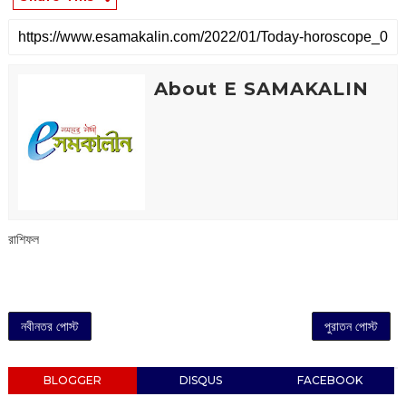
About E SAMAKALIN
রাশিফল
নবীনতর পোস্ট
পুরাতন পোস্ট
BLOGGER
DISQUS
FACEBOOK