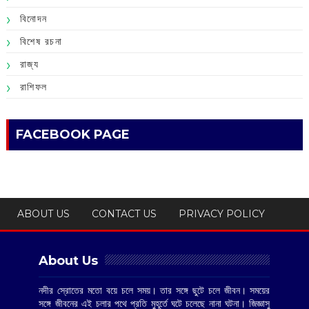
বিনোদন
বিশেষ রচনা
রাজ্য
রাশিফল
FACEBOOK PAGE
ABOUT US
CONTACT US
PRIVACY POLICY
About Us
নদীর স্রোতের মতো বয়ে চলে সময়। তার সঙ্গে ছুটে চলে জীবন। সময়ের
সঙ্গে জীবনের এই চলার পথে প্রতি মুহূর্তে ঘটে চলেছে নানা ঘটনা। জিজ্ঞাসু