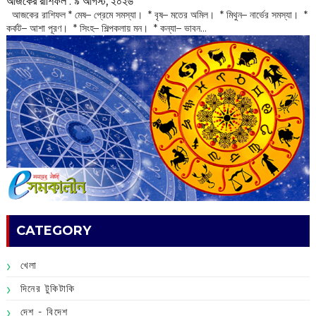
আজকের রাশিফল :‌ ‌‌৯ আগস্ট, ২০২৬
‌ আজকের রাশিফল * মেষ– প্রেমে সমস্যা। * বৃষ– মতের অমিল। * মিথুন– নার্ভের সমস্যা। *
কর্কট– আশা পূরণ। * সিংহ– শিল্পকলায় মন। * কন্যা– ভাবন...
CATEGORY
খেলা
দিনের টুকিটাকি
দেশ - বিদেশ