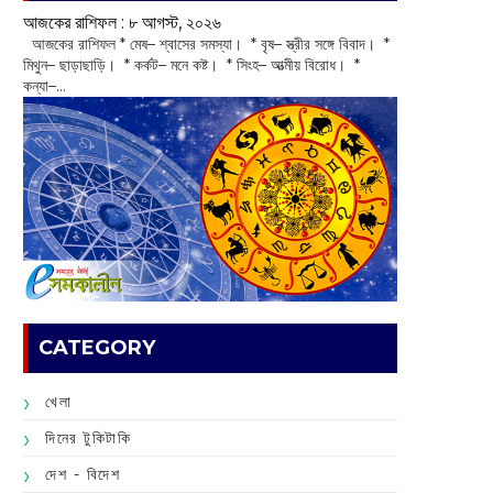
আজকের রাশিফল :‌ ‌‌৮ আগস্ট, ২০২৬
‌ আজকের রাশিফল * মেষ– শ্বাসের সমস্যা। * বৃষ– স্ত্রীর সঙ্গে বিবাদ। *
মিথুন– ছাড়াছাড়ি। * কর্কট– মনে কষ্ট। * সিংহ– আত্মীয় বিরোধ। *
কন্যা–...
CATEGORY
খেলা
দিনের টুকিটাকি
দেশ - বিদেশ