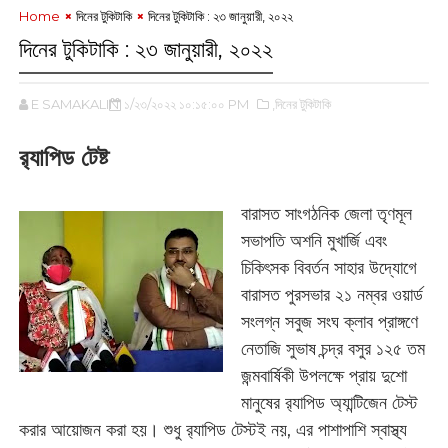
Home
দিনের টুকিটাকি
দিনের টুকিটাকি : ‌২৩ জানুয়ারী, ২০২২
দিনের টুকিটাকি : ‌২৩ জানুয়ারী, ২০২২
E SAMAKALIN
১/২৩/২০২২ ১০:১৫:০০ PM
,দিনের টুকিটাকি
র‌্যাপিড টেষ্ট
বারাসত সাংগঠনিক জেলা তৃণমূল
সভাপতি অশনি মুখার্জি এবং
চিকিৎসক বিবর্তন সাহার উদ্যোগে
বারাসত পুরসভার ২১ নম্বর ওয়ার্ড
সংলগ্ন সবুজ সংঘ ক্লাব প্রাঙ্গণে
নেতাজি সুভাষ চন্দ্র বসুর ১২৫ তম
জন্মবার্ষিকী উপলক্ষে প্রায় দুশো
মানুষের র‌্যাপিড অ্যান্টিজেন টেস্ট
করার আয়োজন করা হয়। শুধু র‌্যাপিড টেস্টই নয়, এর পাশাপাশি স্বাস্থ্য