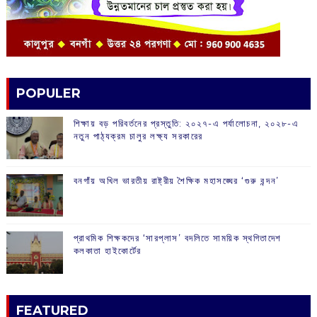
POPULER
শিক্ষায় বড় পরিবর্তনের প্রস্তুতি: ২০২৭-এ পর্যালোচনা, ২০২৮-এ
নতুন পাঠ্যক্রম চালুর লক্ষ্য সরকারের
বনগাঁয় অখিল ভারতীয় রাষ্ট্রীয় শৈক্ষিক মহাসঙ্ঘের ‘গুরু বন্দন’
প্রাথমিক শিক্ষকদের ‘সারপ্লাস’ বদলিতে সাময়িক স্থগিতাদেশ
কলকাতা হাইকোর্টের
FEATURED