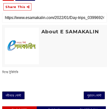
Share This
About E SAMAKALIN
দিনের টুকিটাকি
নবীনতর পোস্ট
পুরাতন পোস্ট