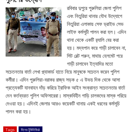
রবিবার দুপুরে পুরুলিয়া জেলা পুলিশ
এবং নিতুরিয়া থানার যৌথ উদ্যোগে
নিতুরিয়া এলাকায় সেফ ড্রাইভ সেভ
লাইফ কর্মসূচী পালন করা হল। এদিন
থানা থেকে একটি র‌্যালি বের করা
হয়। মদ্যপান করে গাড়ী চালাবেন না,
সিট বেল্ট পরুন, মাথায় হেলমেট পরে
গাড়ী চালাবেন ইত্যাদির মতো
সচেতনতার বার্তা লেখা প্ল্যাকার্ড হাতে নিয়ে মানুষকে সচেতন করেন পুলিশ
কর্মীরা। এদিন পুরুলিয়া-বরাকর রাজ্য সড়ক ৫ এ উভয় দিক থেকে আসা
প্রত্যেকটি যানবাহন দাঁড় করিয়ে ট্রাফিক আইন সংক্রান্ত সচেতনতার বার্তা
দেন কর্তব্যরত পুলিশ অফিসারেরা। মাস্কবিহীন গাড়ি চালকদের মাস্ক পরিয়ে
দেওয়া হয়। এদিনই জেলার আরও কয়েকটি থানায় একই ধরনের কর্মসূচি
পালন করা হয়।
Tags
দিনের টুকিটাকি#