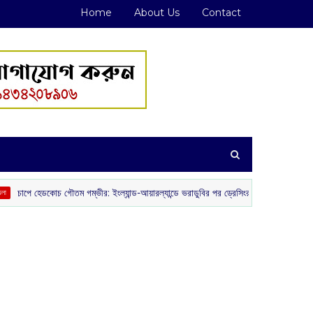
Home
About Us
Contact
ৌতম গম্ভীর: ইংল্যান্ড-আয়ারল্যান্ডে ভরাডুবির পর ড্রেসিংরুমে ক্ষোভ ও অনিশ্চয়তায় ভারতীয় ক্রিকে