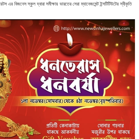
েটস এর বিজনেস স্কুল দ্বারা সমীক্ষায় ভারতের সেরা ম্যানেজমেন্ট ইন্সটিটিউটের স্বীকৃতি