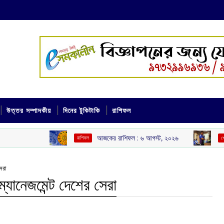
উত্তর সম্পাদকীয়
দিনের টুকিটাকি
রাশিফল
আজকের রাশিফল :‌ ‌‌৬ আগস্ট, ২০২৬
চাপে হেডকোচ গ
রাশিফল
খেলা
েরা
্যানেজমেন্ট দেশের সেরা