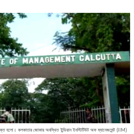
ুক্ত হলো। কলকাতার জোকায় অবস্থিত ইন্ডিয়ান ইনস্টিটিউট অফ ম্যানেজমেন্ট (‌IIM)