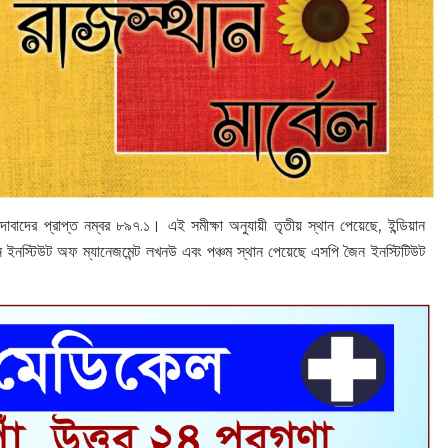
বাদের প্রাপ্ত নম্বর ৮৯৭.১। এই সমীক্ষা অনুযায়ী তৃতীয় স্থান পেয়েছে, ইন্ডিয়ান
িয়ান ইনস্টিউট অফ ম্যানেজমেন্ট লখনউ এবং পঞ্চম স্থান পেয়েছে এসপি জৈন ইনস্টিটিউট