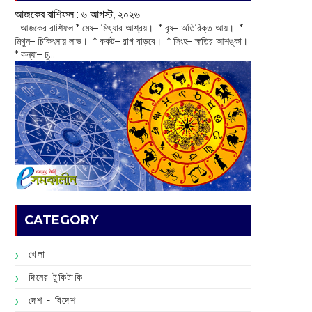
আজকের রাশিফল :‌ ‌‌৬ আগস্ট, ২০২৬
‌ আজকের রাশিফল * মেষ– মিথ্যার আশ্রয়। * বৃষ– অতিরিক্ত আয়। *
মিথুন– চিকিৎসায় লাভ। * কর্কট– রাগ বাড়বে। * সিংহ– ক্ষতির আশঙ্কা।
* কন্যা– চু...
CATEGORY
খেলা
দিনের টুকিটাকি
দেশ - বিদেশ