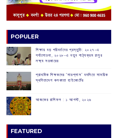
POPULER
শিক্ষায় বড় পরিবর্তনের প্রস্তুতি: ২০২৭-এ
পর্যালোচনা, ২০২৮-এ নতুন পাঠ্যক্রম চালুর
লক্ষ্য সরকারের
প্রাথমিক শিক্ষকদের ‘সারপ্লাস’ বদলিতে সাময়িক
স্থগিতাদেশ কলকাতা হাইকোর্টের
আজকের রাশিফল :‌ ‌‌১ আগস্ট, ২০২৬
FEATURED