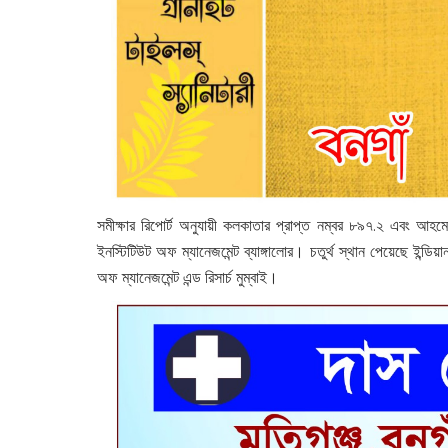
সমীক্ষার রিপোর্ট অনুযায়ী কলকাতার প্রাপ্ত নম্বর ৮৯৭.২ এবং আহমেদা
ইনস্টিটিউট অফ ম্যানেজমেন্ট ব্যাঙ্গালোর। চতুর্থ স্থান পেয়েছে ইন্ড
অফ ম্যানেজমেন্ট এন্ড রিসার্চ মুম্বাই।