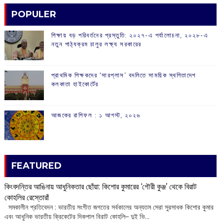
POPULER
শিক্ষায় বড় পরিবর্তনের প্রস্তুতি: ২০২৭-এ পর্যালোচনা, ২০২৮-এ
নতুন পাঠ্যক্রম চালুর লক্ষ্য সরকারের
প্রাথমিক শিক্ষকদের ‘সারপ্লাস’ বদলিতে সাময়িক স্থগিতাদেশ
কলকাতা হাইকোর্টের
আজকের রাশিফল :‌ ‌‌১ আগস্ট, ২০২৬
FEATURED
কিংবদন্তির আঙিনায় আধুনিকতার ছোঁয়া: কিশোর কুমারের ‘গৌরী কুঞ্জ’ থেকে বিরাট
কোহলির রেস্তোরাঁ
‌ সমকালীন প্রতিবেদন : ভারতীয় সংগীত জগতের সর্বকালের অন্যতম সেরা সুরসাধক কিশোর কুমার
এবং আধুনিক ভারতীয় ক্রিকেটের দিকপাল বিরাট কোহলি– ‌দুই ভি...