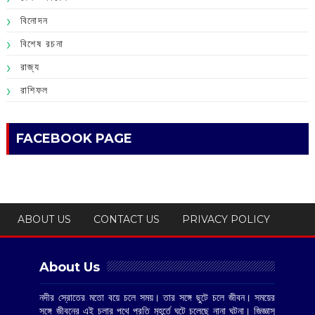
বিনোদন
বিশেষ রচনা
রাজ্য
রাশিফল
FACEBOOK PAGE
ABOUT US
CONTACT US
PRIVACY POLICY
About Us
নদীর স্রোতের মতো বয়ে চলে সময়। তার সঙ্গে ছুটে চলে জীবন। সময়ের
সঙ্গে জীবনের এই চলার পথে প্রতি মুহূর্তে ঘটে চলেছে নানা ঘটনা। জিজ্ঞাসু