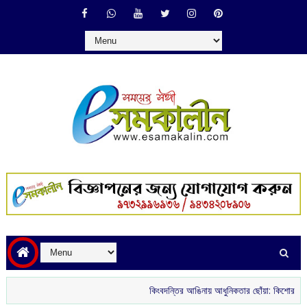
কিংবদন্তির আঙিনায় আধুনিকতার ছোঁয়া: কিশোর কুমারের ‘গ