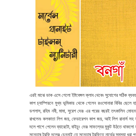
এরই মাঝে ডাক এসে গেলো ইষ্টবেঙ্গল ক্লাব থেকে৷ সুযোগের সঠিক ব্যবহা
কাপ চ্যাম্পিয়নে মুখ্য ভূমিকায় থেকে গেলেন রওসোনারা বিবির ছেল
ডগলাস, রহিম নবী, মামা, সুরেশ দের৷ এর পরের বছরই তৎকালিন মোহন
রাখলেন৷ কলকাতা লিগ জয়, ফেডারেশন কাপ জয়, আই লিগ রানার্স সহ সু
দলে পাশে পেলেন ব্যারেটো, বাইচুং দের৷ সাফল্যের মুকুট উঠতে থাকলো 
সন্তোষ ট্রফি দলের৷ চেন্নাই তে সন্তোষ ট্রফিতে নার্ভের সমস্যা ধরা 