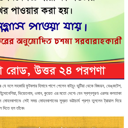
ে দলে সহকারি ফুটবলার হিসাবে পাশে পেলেন বাইচুং ভুটিয়া থেকে বিজয়ন, ভেঙ্কটেশ,
ন্দোনেশিয়া, ভিয়েতনাম, ওমান, কুয়েত এর মতো দেশে৷ যেন স্বপ্নপূরণ৷ এরপর কলতাকা
হনবাগানে৷ সেই সময় মোহনবাগানের সুব্রত ভট্টাচার্য প্রশ্ন তুললেন ট্রায়াল দিয়ে
াল দিতে হল তাঁকে৷