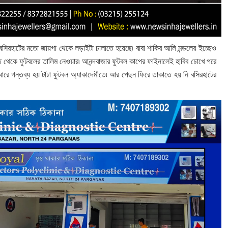
বসিরহাটের মতো জায়গা থেকে লড়াইটা চালাতে হয়েছে৷ বাবা শাকির আলি মন্ডলের ইচ্ছেও
থেকে ফুটবলের তালিম নেওয়ার৷ আনন্দবাজার ফুটবল কাপের ফাইনালেই হাবিব চোখে পরে
ারে গন্তব্য হয় টাটা ফুটবল অ্যাকাদেমীতে৷ আর পেছন ফিরে তাকাতে হয় নি বসিরহাটের