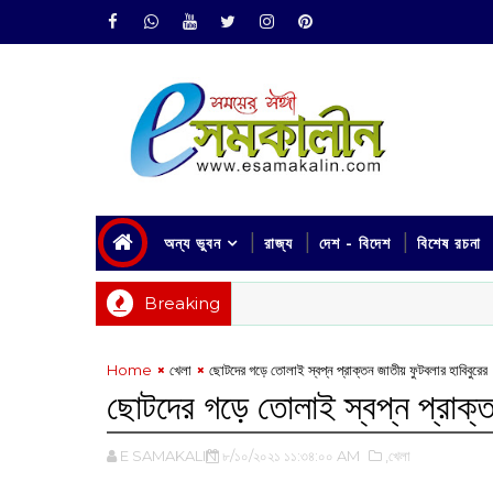
অন্য ভুবন
রাজ্য
দেশ - বিদেশ
বিশেষ রচনা
Breaking
Home
খেলা
ছোটদের গড়ে তোলাই স্বপ্ন প্রাক্তন জাতীয় ফুটবলার হাবিবুরের
ছোটদের গড়ে তোলাই স্বপ্ন প্রাক্ত
E SAMAKALIN
৮/১০/২০২১ ১১:৩৪:০০ AM
,খেলা