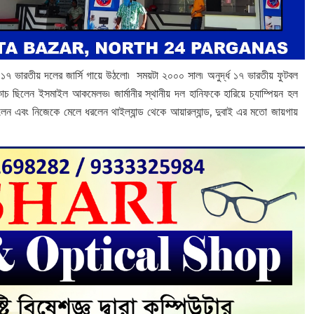
ধ ১৭ ভারতীয় দলের জার্সি গায়ে উঠলো৷ সময়টা ২০০০ সাল৷ অনুর্দ্ধ ১৭ ভারতীয় ফুটবল
োচ ছিলেন ইসমাইল আকমেলভ৷ জার্মানীর স্থানীয় দল হানিফকে হারিয়ে চ্যাম্পিয়ন হল
েন এবং নিজেকে মেলে ধরলেন থাইল্যান্ড থেকে আয়ারল্যান্ড, দুবাই এর মতো জায়গায়