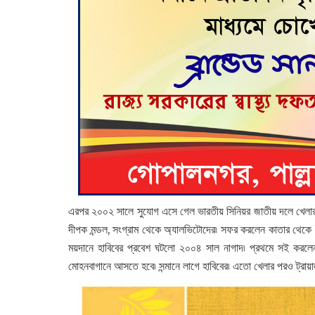
এরপর ২০০২ সালে সুযোগ এসে গেল ভারতীয় সিনিয়র জাতীয় দলে খেলার৷ য
দীপক মন্ডল, সংগ্রাম থেকে অ্যালভিটোদের৷ সফর করলেন কাতার থেকে ই
ময়দানে হাবিবের প্রবেশ ঘটলো ২০০৪ সাল নাগাদ৷ প্রথমে সই করলেন মো
মোহনবাগানে আসতে হবে৷ সন্মানে লাগে হাবিবের৷ এতো খেলার পরও ট্রায়