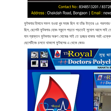
ফুটবলার হিসাবে সফল হওয়া খুব সহজ ছিল না তাঁর৷ উত্তর ২৪ পরগনার 
ছিল, ছেলেটা ফুটবলার হোক৷ স্কুলে পড়তে পড়তেই সুযোগ আসে সাই তে 
যান প্রাক্তন ফুটবলার অরুণ ঘোষের৷ সাই তে দুবছর থাকার পরই এক্কেব
ছেলেটিকে৷ চলতে থাকলো ফুটবলের এ থেকে জেড৷