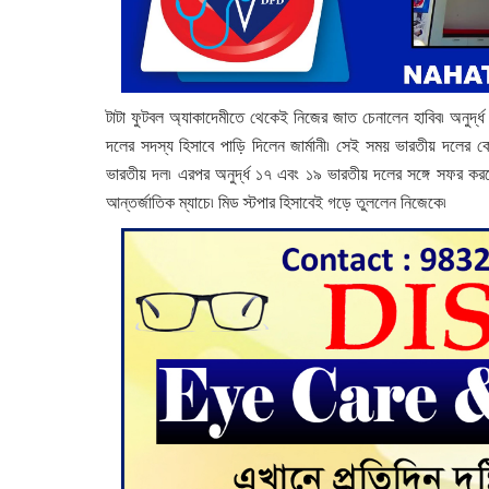
টাটা ফুটবল অ্যাকাদেমীতে থেকেই নিজের জাত চেনালেন হাবিব৷ অনুর্দ্
দলের সদস্য হিসাবে পাড়ি দিলেন জার্মানী৷ সেই সময় ভারতীয় দলের ক
ভারতীয় দল৷ এরপর অনুর্দ্ধ ১৭ এবং ১৯ ভারতীয় দলের সঙ্গে সফর করল
আন্তর্জাতিক ম্যাচে৷ মিড স্টপার হিসাবেই গড়ে তুললেন নিজেকে৷