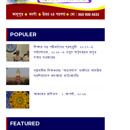
POPULER
শিক্ষায় বড় পরিবর্তনের প্রস্তুতি: ২০২৭-এ
পর্যালোচনা, ২০২৮-এ নতুন পাঠ্যক্রম চালুর
লক্ষ্য সরকারের
প্রাথমিক শিক্ষকদের ‘সারপ্লাস’ বদলিতে সাময়িক
স্থগিতাদেশ কলকাতা হাইকোর্টের
আজকের রাশিফল :‌ ‌‌১ আগস্ট, ২০২৬
FEATURED