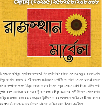
র করলেন হাবিবুর৷ ক্লাবকে কলকাতা লিগ চ্যাম্পিয়ান থেকে শুরু করে ডূরান্ড, ফেডারেশন
ে হাবিবুর রহমান৷ ২০০৭ এ সই করলেন মহামেডান স্পোটিং এ৷ পাশে পেলেন ওকরো থেকে
বাগান সম্পাদক অঞ্জন মিত্র সোজা অফার দিলেন সবুজ মেরুনে যোগ দিতে৷ হাবিব কথা
পার কাপে ময়দানের এক নাম ছড়িয়ে পরলো হাবিবুর রহমানের৷ সঙ্গী হিসেবে মোহমবাগান
হাবিবুরের মাথায়৷ বাংলার হয়ে সন্তোষ ট্রফিতে ৬ বার খেলেছেন৷ অধিনায়ক ছিলের বাংলার
পরার পরে ফুটবল থেকে সরে দাঁড়াতে চাইলেন হাবিবুর৷ যোগ দিলেন চাকরিতে৷