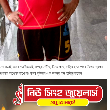
েপে লড়াই করার মানসিকতাই লক্ষ্যে পৌঁছে দিতে পারে, সত্যি হতে পারে নিজের স্বপ্ন৷
ে বলার অপেক্ষা রাখে না৷ বাংলা ফুটবলে এক অনন্য নাম হাবিবুর রহমান৷