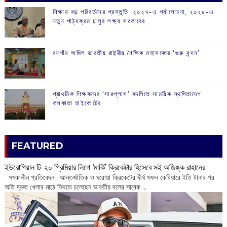
শিক্ষায় বড় পরিবর্তনের প্রস্তুতি: ২০২৭-এ পর্যালোচনা, ২০২৮-এ
নতুন পাঠ্যক্রম চালুর লক্ষ্য সরকারের
বনগাঁয় অখিল ভারতীয় রাষ্ট্রীয় শৈক্ষিক মহাসঙ্ঘের ‘গুরু বন্দন’
প্রাথমিক শিক্ষকদের ‘সারপ্লাস’ বদলিতে সাময়িক স্থগিতাদেশ
কলকাতা হাইকোর্টের
FEATURED
ইউরোপিয়ান টি-২০ প্রিমিয়ার লিগে ‘মার্কি’ ক্রিকেটার হিসেবে সই অজিঙ্ক রাহানের
সমকালীন প্রতিবেদন : আন্তর্জাতিক ও ঘরোয়া ক্রিকেটের দীর্ঘ সফল কেরিয়ারে ইতি টানার পর
অতি দ্রুত খেলার মাঠে ফিরতে চলেছেন ভারতীয় দলের সাবেক ...