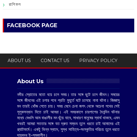
রাশিফল
FACEBOOK PAGE
ABOUT US
CONTACT US
PRIVACY POLICY
About Us
নদীর স্রোতের মতো বয়ে চলে সময়। তার সঙ্গে ছুটে চলে জীবন। সময়ের
সঙ্গে জীবনের এই চলার পথে প্রতি মুহূর্তে ঘটে চলেছে নানা ঘটনা। জিজ্ঞাসু
মন তারই খোঁজ পেতে চায়। সময় মেনে চেনা জগৎ থেকে অচেনা পথের সেই
সুলুকসন্ধান দিতে চাই আমরা। এই সময়কালে চারপাশের দৈনন্দিন ঘটনার
মধ্যে যেগুলি আম বাঙালীর মন ছুঁয়ে যাবে, সাধারণ মানুষের স্বার্থ থাকবে, এমন
খবরই আমরা সততার সঙ্গে যত দ্রুত সম্ভব তুলে ধরতে চাই আমাদের এই
প্ল্যাটফর্মে। একটু ভিন্ন স্বাদে, সুস্থ সাহিত্য–সংস্কৃতির পরিচয় তুলে ধরতে
দায়বদ্ধ ই–সমকালীন।