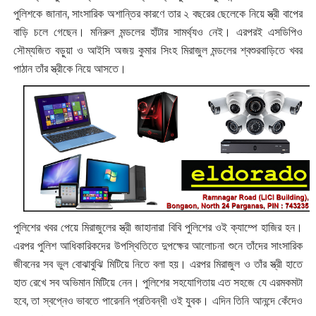
পুলিশকে জানান, সাংসারিক অশান্তির কারণে তার ২ বছরের ছেলেকে নিয়ে স্ত্রী বাপের
বাড়ি চলে গেছেন। মনিরুল মন্ডলের হাঁটার সামর্থ্যও নেই। এরপরই এসডিপিও
সৌম্যজিত বড়ুয়া ও আইসি অজয় কুমার সিংহ মিরাজুল মন্ডলের শ্বশুরবাড়িতে খবর
পাঠান তাঁর স্ত্রীকে নিয়ে আসতে।
পুলিশের খবর পেয়ে মিরাজুলের স্ত্রী জাহানারা বিবি পুলিশের ওই ক্যাম্পে হাজির হন।
এরপর পুলিশ আধিকারিকদের উপস্থিতিতে দুপক্ষের আলোচনা শুনে তাঁদের সাংসারিক
জীবনের সব ভুল বোঝাবুঝি মিটিয়ে নিতে বলা হয়। এরপর মিরাজুল ও তাঁর স্ত্রী হাতে
হাত রেখে সব অভিমান মিটিয়ে নেন। পুলিশের সহযোগিতায় এত সহজে যে এরমকমটা
হবে, তা স্বপ্নেও ভাবতে পারেননি প্রতিবন্ধী ওই যুবক। এদিন তিনি আনন্দে কেঁদেও