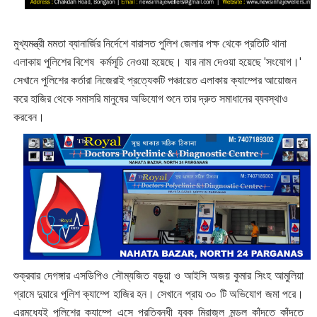
মুখ্যমন্ত্রী মমতা ব্যানার্জির নির্দেশে বারাসত পুলিশ জেলার পক্ষ থেকে প্রতিটি থানা
এলাকায় ‌পুলিশের বিশেষ কর্মসূচি নেওয়া হয়েছে। যার নাম দেওয়া হয়েছে 'সংযোগ।'
‌সেখানে পুলিশের কর্তারা নিজেরাই প্রত্যেকটি পঞ্চায়েত এলাকায় ক্যাম্পের আয়োজন
করে হাজির থেকে সমাসরি মানুষের অভিযোগ শুনে তার দ্রুত সমাধানের ব্যবস্থাও
করবেন।
শুক্রবার দেগঙ্গার এসডিপিও সৌম্যজিত বড়ুয়া ও আইসি অজয় কুমার সিংহ আমুলিয়া
গ্রামে দুয়ারে পুলিশ ক্যাম্পে হাজির হন। সেখানে প্রায় ৩০ টি অভিযোগ জমা পরে।
এরমধ্যেই পুলিশের ক্যাম্পে এসে প্রতিবন্ধী যুবক মিরাজুল মন্ডল কাঁদতে কাঁদতে