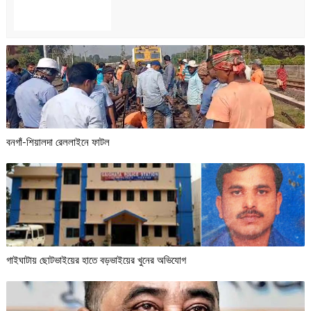
বনগাঁ-শিয়ালদা রেললাইনে ফাটল
গাইঘাটায় ছোটভাইয়ের হাতে বড়ভাইয়ের খুনের অভিযোগ