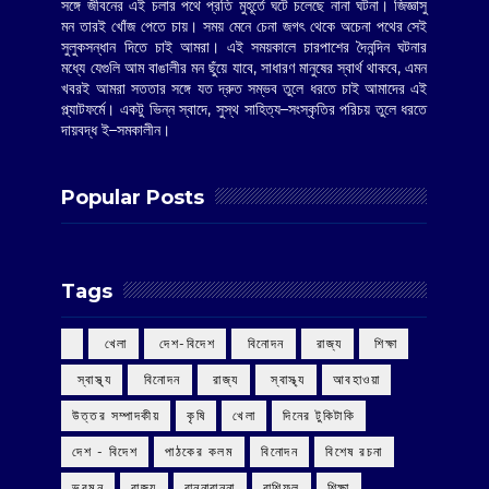
সঙ্গে জীবনের এই চলার পথে প্রতি মুহূর্তে ঘটে চলেছে নানা ঘটনা। জিজ্ঞাসু
মন তারই খোঁজ পেতে চায়। সময় মেনে চেনা জগৎ থেকে অচেনা পথের সেই
সুলুকসন্ধান দিতে চাই আমরা। এই সময়কালে চারপাশের দৈনন্দিন ঘটনার
মধ্যে যেগুলি আম বাঙালীর মন ছুঁয়ে যাবে, সাধারণ মানুষের স্বার্থ থাকবে, এমন
খবরই আমরা সততার সঙ্গে যত দ্রুত সম্ভব তুলে ধরতে চাই আমাদের এই
প্ল্যাটফর্মে। একটু ভিন্ন স্বাদে, সুস্থ সাহিত্য–সংস্কৃতির পরিচয় তুলে ধরতে
দায়বদ্ধ ই–সমকালীন।
Popular Posts
Tags
‌ খেলা
‌ দেশ-বিদেশ
‌ বিনোদন
‌ রাজ্য
‌ শিক্ষা
‌ স্বাস্থ্য
‌ বিনোদন
‌ রাজ্য
‌ স্বাস্থ্য
আবহাওয়া
উত্তর সম্পাদকীয়
কৃষি
খেলা
দিনের টুকিটাকি
দেশ - বিদেশ
পাঠকের কলম
বিনোদন
বিশেষ রচনা
ভ্রমন
রাজ্য
রান্নাবান্না
রাশিফল
শিক্ষা