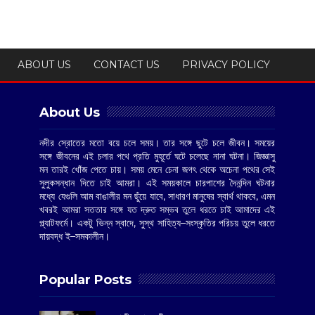
ABOUT US
CONTACT US
PRIVACY POLICY
About Us
নদীর স্রোতের মতো বয়ে চলে সময়। তার সঙ্গে ছুটে চলে জীবন। সময়ের
সঙ্গে জীবনের এই চলার পথে প্রতি মুহূর্তে ঘটে চলেছে নানা ঘটনা। জিজ্ঞাসু
মন তারই খোঁজ পেতে চায়। সময় মেনে চেনা জগৎ থেকে অচেনা পথের সেই
সুলুকসন্ধান দিতে চাই আমরা। এই সময়কালে চারপাশের দৈনন্দিন ঘটনার
মধ্যে যেগুলি আম বাঙালীর মন ছুঁয়ে যাবে, সাধারণ মানুষের স্বার্থ থাকবে, এমন
খবরই আমরা সততার সঙ্গে যত দ্রুত সম্ভব তুলে ধরতে চাই আমাদের এই
প্ল্যাটফর্মে। একটু ভিন্ন স্বাদে, সুস্থ সাহিত্য–সংস্কৃতির পরিচয় তুলে ধরতে
দায়বদ্ধ ই–সমকালীন।
Popular Posts