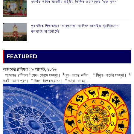
বনগাঁয় অখিল ভারতীয় রাষ্ট্রীয় শৈক্ষিক মহাসঙ্ঘের ‘গুরু বন্দন’
প্রাথমিক শিক্ষকদের ‘সারপ্লাস’ বদলিতে সাময়িক স্থগিতাদেশ
কলকাতা হাইকোর্টের
FEATURED
আজকের রাশিফল :‌ ‌‌৯ আগস্ট, ২০২৬
‌ আজকের রাশিফল * মেষ– প্রেমে সমস্যা। * বৃষ– মতের অমিল। * মিথুন– নার্ভের সমস্যা। *
কর্কট– আশা পূরণ। * সিংহ– শিল্পকলায় মন। * কন্যা– ভাবন...