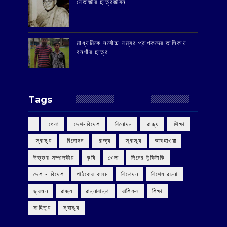
‌নেতাজীর ছাত্রজীবন
মাধ্যমিকে সর্বোচ্চ নম্বর প্রাপকদের তালিকায়
বনগাঁর ছাত্র
Tags
‌ খেলা
‌ দেশ-বিদেশ
‌ বিনোদন
‌ রাজ্য
‌ শিক্ষা
‌ স্বাস্থ্য
‌ বিনোদন
‌ রাজ্য
‌ স্বাস্থ্য
আবহাওয়া
উত্তর সম্পাদকীয়
কৃষি
খেলা
দিনের টুকিটাকি
দেশ - বিদেশ
পাঠকের কলম
বিনোদন
বিশেষ রচনা
ভ্রমন
রাজ্য
রান্নাবান্না
রাশিফল
শিক্ষা
সাহিত্য
স্বাস্থ্য