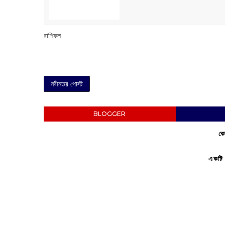
রাশিফল
নবীনতর পোস্ট
BLOGGER
কো
একটি 