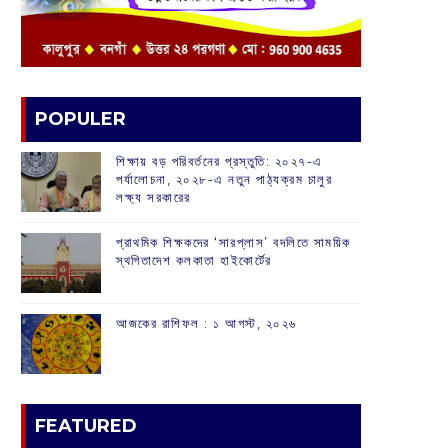
POPULER
শিক্ষায় বড় পরিবর্তনের প্রস্তুতি: ২০২৭-এ
পর্যালোচনা, ২০২৮-এ নতুন পাঠ্যক্রম চালুর
লক্ষ্য সরকারের
প্রাথমিক শিক্ষকদের ‘সারপ্লাস’ বদলিতে সাময়িক
স্থগিতাদেশ কলকাতা হাইকোর্টের
আজকের রাশিফল :‌ ‌‌১ আগস্ট, ২০২৬
FEATURED