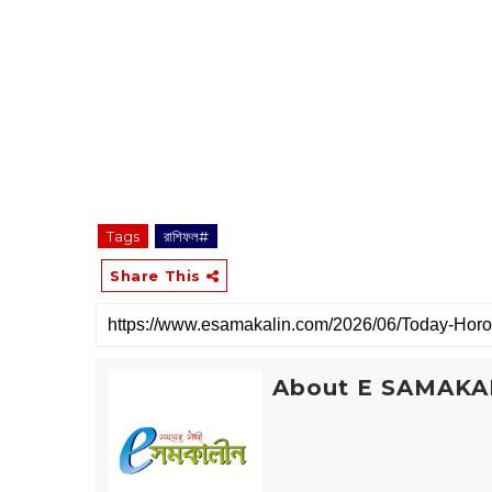
Tags
রাশিফল#
Share This
About E SAMAKA