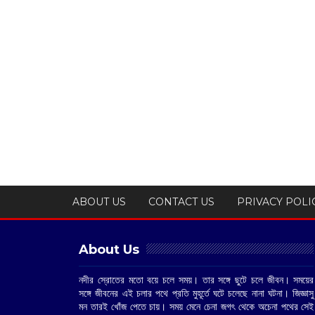
ABOUT US
CONTACT US
PRIVACY POLI
About Us
নদীর স্রোতের মতো বয়ে চলে সময়। তার সঙ্গে ছুটে চলে জীবন। সময়ের
সঙ্গে জীবনের এই চলার পথে প্রতি মুহূর্তে ঘটে চলেছে নানা ঘটনা। জিজ্ঞাসু
মন তারই খোঁজ পেতে চায়। সময় মেনে চেনা জগৎ থেকে অচেনা পথের সেই