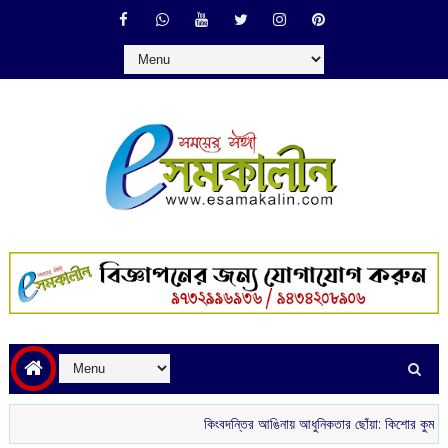
কিংবদন্তির আঙিনায় আধুনিকতার ছোঁয়া: কিশোর কুমারের ‘গৌরী ক