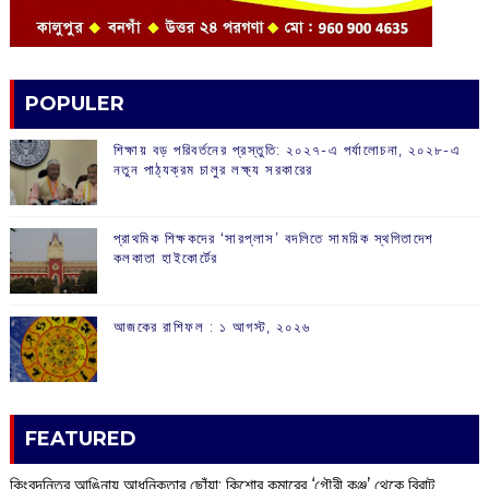
POPULER
শিক্ষায় বড় পরিবর্তনের প্রস্তুতি: ২০২৭-এ পর্যালোচনা, ২০২৮-এ
নতুন পাঠ্যক্রম চালুর লক্ষ্য সরকারের
প্রাথমিক শিক্ষকদের ‘সারপ্লাস’ বদলিতে সাময়িক স্থগিতাদেশ
কলকাতা হাইকোর্টের
আজকের রাশিফল :‌ ‌‌১ আগস্ট, ২০২৬
FEATURED
কিংবদন্তির আঙিনায় আধুনিকতার ছোঁয়া: কিশোর কুমারের ‘গৌরী কুঞ্জ’ থেকে বিরাট