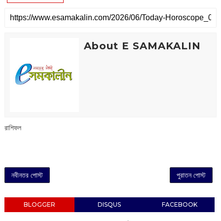
About E SAMAKALIN
রাশিফল
নবীনতর পোস্ট
পুরাতন পোস্ট
BLOGGER
DISQUS
FACEBOOK