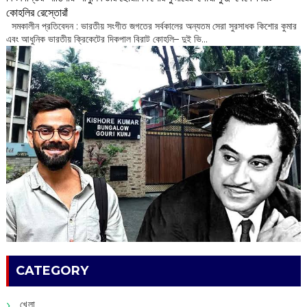
কোহলির রেস্তোরাঁ
‌ সমকালীন প্রতিবেদন : ভারতীয় সংগীত জগতের সর্বকালের অন্যতম সেরা সুরসাধক কিশোর কুমার
এবং আধুনিক ভারতীয় ক্রিকেটের দিকপাল বিরাট কোহলি– ‌দুই ভি...
CATEGORY
খেলা