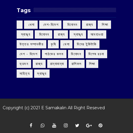
Tags
‌ খেলা
‌ দেশ-বিদেশ
‌ বিনোদন
‌ রাজ্য
‌ শিক্ষা
‌ স্বাস্থ্য
‌ বিনোদন
‌ রাজ্য
‌ স্বাস্থ্য
আবহাওয়া
উত্তর সম্পাদকীয়
কৃষি
খেলা
দিনের টুকিটাকি
দেশ - বিদেশ
পাঠকের কলম
বিনোদন
বিশেষ রচনা
ভ্রমন
রাজ্য
রান্নাবান্না
রাশিফল
শিক্ষা
সাহিত্য
স্বাস্থ্য
Copyright (c) 2021
E Samakalin
All Right Reseved