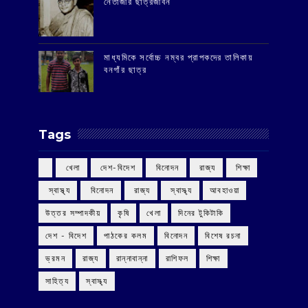
‌নেতাজীর ছাত্রজীবন
মাধ্যমিকে সর্বোচ্চ নম্বর প্রাপকদের তালিকায়
বনগাঁর ছাত্র
Tags
‌ খেলা
‌ দেশ-বিদেশ
‌ বিনোদন
‌ রাজ্য
‌ শিক্ষা
‌ স্বাস্থ্য
‌ বিনোদন
‌ রাজ্য
‌ স্বাস্থ্য
আবহাওয়া
উত্তর সম্পাদকীয়
কৃষি
খেলা
দিনের টুকিটাকি
দেশ - বিদেশ
পাঠকের কলম
বিনোদন
বিশেষ রচনা
ভ্রমন
রাজ্য
রান্নাবান্না
রাশিফল
শিক্ষা
সাহিত্য
স্বাস্থ্য