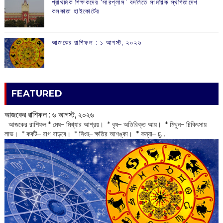
প্রাথমিক শিক্ষকদের ‘সারপ্লাস’ বদলিতে সাময়িক স্থগিতাদেশ
কলকাতা হাইকোর্টের
আজকের রাশিফল :‌ ‌‌১ আগস্ট, ২০২৬
FEATURED
আজকের রাশিফল :‌ ‌‌৬ আগস্ট, ২০২৬
‌ আজকের রাশিফল * মেষ– মিথ্যার আশ্রয়। * বৃষ– অতিরিক্ত আয়। * মিথুন– চিকিৎসায়
লাভ। * কর্কট– রাগ বাড়বে। * সিংহ– ক্ষতির আশঙ্কা। * কন্যা– চু...