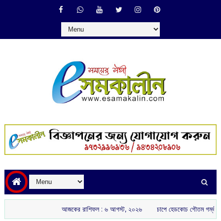
আজকের রাশিফল :‌ ‌‌৬ আগস্ট, ২০২৬
চাপে হেডকোচ গৌতম গম্ভীর: ইংল্যান্ড