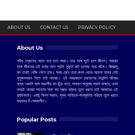
ABOUT US
CONTACT US
PRIVACY POLICY
About Us
নদীর স্রোতের মতো বয়ে চলে সময়। তার সঙ্গে ছুটে চলে জীবন। সময়ের
সঙ্গে জীবনের এই চলার পথে প্রতি মুহূর্তে ঘটে চলেছে নানা ঘটনা। জিজ্ঞাসু
মন তারই খোঁজ পেতে চায়। সময় মেনে চেনা জগৎ থেকে অচেনা পথের সেই
সুলুকসন্ধান দিতে চাই আমরা। এই সময়কালে চারপাশের দৈনন্দিন ঘটনার
মধ্যে যেগুলি আম বাঙালীর মন ছুঁয়ে যাবে, সাধারণ মানুষের স্বার্থ থাকবে, এমন
খবরই আমরা সততার সঙ্গে যত দ্রুত সম্ভব তুলে ধরতে চাই আমাদের এই
প্ল্যাটফর্মে। একটু ভিন্ন স্বাদে, সুস্থ সাহিত্য–সংস্কৃতির পরিচয় তুলে ধরতে
দায়বদ্ধ ই–সমকালীন।
Popular Posts