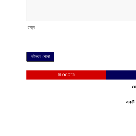
‌ রাজ্য
নবীনতর পোস্ট
BLOGGER
কো
একটি 