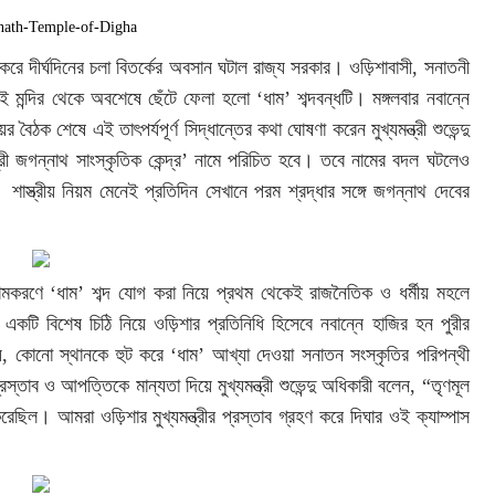
্র করে দীর্ঘদিনের চলা বিতর্কের অবসান ঘটাল রাজ্য সরকার। ওড়িশাবাসী, সনাতনী
 ওই মন্দির থেকে অবশেষে ছেঁটে ফেলা হলো ‘ধাম’ শব্দবন্ধটি। মঙ্গলবার নবান্নে
 বৈঠক শেষে এই তাৎপর্যপূর্ণ সিদ্ধান্তের কথা ঘোষণা করেন মুখ্যমন্ত্রী শুভেন্দু
্রী জগন্নাথ সাংস্কৃতিক কেন্দ্র’ নামে পরিচিত হবে। তবে নামের বদল ঘটলেও
। শাস্ত্রীয় নিয়ম মেনেই প্রতিদিন সেখানে পরম শ্রদ্ধার সঙ্গে জগন্নাথ দেবের
নামকরণে ‘ধাম’ শব্দ যোগ করা নিয়ে প্রথম থেকেই রাজনৈতিক ও ধর্মীয় মহলে
একটি বিশেষ চিঠি নিয়ে ওড়িশার প্রতিনিধি হিসেবে নবান্নে হাজির হন পুরীর
়, কোনো স্থানকে হুট করে ‘ধাম’ আখ্যা দেওয়া সনাতন সংস্কৃতির পরিপন্থী
 ও আপত্তিকে মান্যতা দিয়ে মুখ্যমন্ত্রী শুভেন্দু অধিকারী বলেন, “তৃণমূল
ছিল। আমরা ওড়িশার মুখ্যমন্ত্রীর প্রস্তাব গ্রহণ করে দিঘার ওই ক্যাম্পাস