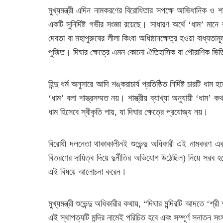
মুখ্যমন্ত্রী এদিন নামকরণের বিরোধিতার সপক্ষে আভিধানিক ও শাস্ত
একটি সুনির্দিষ্ট গভীর সংজ্ঞা রয়েছে। সাধারণ অর্থে ‘ধাম’ মানে 
দেবতা বা মহাপুরুষের লীলা কিংবা অধিষ্ঠানক্ষেত্র হওয়া বাধ্যতা
পুজিত। দিঘার ক্ষেত্রে এমন কোনো ঐতিহাসিক বা পৌরাণিক ভি
হিন্দু ধর্ম অনুসারে আদি শঙ্করাচার্য প্রতিষ্ঠিত নির্দিষ্ট চারটি
‘ধাম’ বলা শাস্ত্রসম্মত নয়। শাস্ত্রীয় ব্যাখ্যা অনুযায়ী ‘
ধাম হিসেবে স্বীকৃতি পায়, যা দিঘার ক্ষেত্রে প্রযোজ্য নয়।
বিরোধী দলনেতা থাকাকালীনই শুভেন্দু অধিকারী এই নামকরণ এবং প
বিতরণের দায়িত্ব দিয়ে দুর্নীতির অভিযোগ উঠেছিল) নিয়ে সরব হয়
এই বিষয়ে আলোচনা করেন।
মুখ্যমন্ত্রী শুভেন্দু অধিকারীর কথায়, “দিঘার মন্দিরটি আদতে ‘শ্র
এই স্থাপত্যটি মন্দির নামেই পরিচিত হবে এবং সম্পূর্ণ সনাতন স