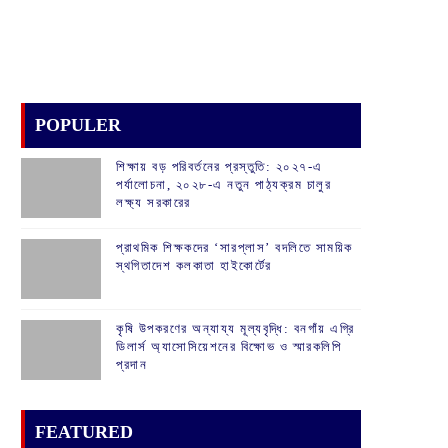
POPULER
শিক্ষায় বড় পরিবর্তনের প্রস্তুতি: ২০২৭-এ
পর্যালোচনা, ২০২৮-এ নতুন পাঠ্যক্রম চালুর
লক্ষ্য সরকারের
প্রাথমিক শিক্ষকদের ‘সারপ্লাস’ বদলিতে সাময়িক
স্থগিতাদেশ কলকাতা হাইকোর্টের
কৃষি উপকরণের অন্যায্য মূল্যবৃদ্ধি: বনগাঁয় এগ্রি
ডিলার্স অ্যাসোসিয়েশনের বিক্ষোভ ও স্মারকলিপি
প্রদান
FEATURED