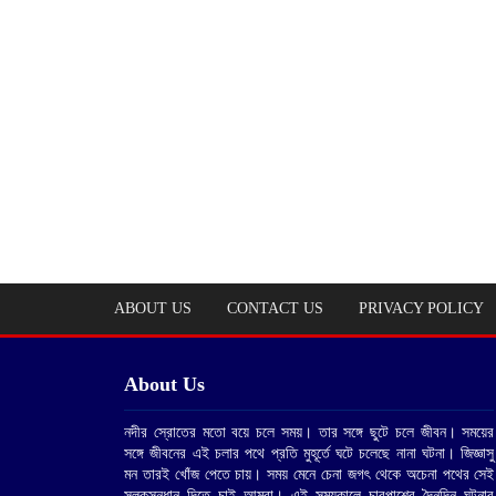
ABOUT US
CONTACT US
PRIVACY POLICY
About Us
নদীর স্রোতের মতো বয়ে চলে সময়। তার সঙ্গে ছুটে চলে জীবন। সময়ের
সঙ্গে জীবনের এই চলার পথে প্রতি মুহূর্তে ঘটে চলেছে নানা ঘটনা। জিজ্ঞাসু
মন তারই খোঁজ পেতে চায়। সময় মেনে চেনা জগৎ থেকে অচেনা পথের সেই
সুলুকসন্ধান দিতে চাই আমরা। এই সময়কালে চারপাশের দৈনন্দিন ঘটনার