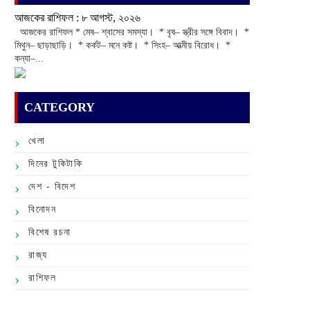
আজকের রাশিফল :‌ ‌‌৮ আগস্ট, ২০২৬
‌ আজকের রাশিফল * মেষ– শ্বাসের সমস্যা। * বৃষ– স্ত্রীর সঙ্গে বিবাদ। *
মিথুন– ছাড়াছাড়ি। * কর্কট– মনে কষ্ট। * সিংহ– আত্মীয় বিরোধ। *
কন্যা–...
CATEGORY
খেলা
দিনের টুকিটাকি
দেশ - বিদেশ
বিনোদন
বিশেষ রচনা
রাজ্য
রাশিফল