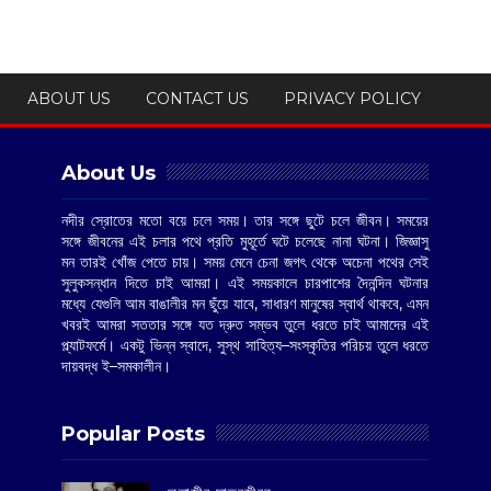
ABOUT US
CONTACT US
PRIVACY POLICY
About Us
নদীর স্রোতের মতো বয়ে চলে সময়। তার সঙ্গে ছুটে চলে জীবন। সময়ের
সঙ্গে জীবনের এই চলার পথে প্রতি মুহূর্তে ঘটে চলেছে নানা ঘটনা। জিজ্ঞাসু
মন তারই খোঁজ পেতে চায়। সময় মেনে চেনা জগৎ থেকে অচেনা পথের সেই
সুলুকসন্ধান দিতে চাই আমরা। এই সময়কালে চারপাশের দৈনন্দিন ঘটনার
মধ্যে যেগুলি আম বাঙালীর মন ছুঁয়ে যাবে, সাধারণ মানুষের স্বার্থ থাকবে, এমন
খবরই আমরা সততার সঙ্গে যত দ্রুত সম্ভব তুলে ধরতে চাই আমাদের এই
প্ল্যাটফর্মে। একটু ভিন্ন স্বাদে, সুস্থ সাহিত্য–সংস্কৃতির পরিচয় তুলে ধরতে
দায়বদ্ধ ই–সমকালীন।
Popular Posts