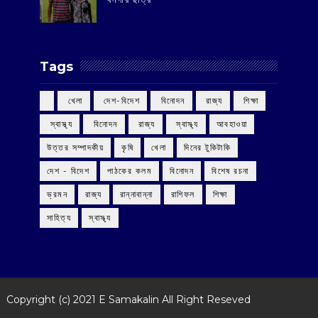
Tags
‌ খেলা
‌ দেশ-বিদেশ
‌ বিনোদন
‌ রাজ্য
‌ শিক্ষা
‌ স্বাস্থ্য
‌ বিনোদন
‌ রাজ্য
‌ স্বাস্থ্য
আবহাওয়া
উত্তর সম্পাদকীয়
কৃষি
খেলা
দিনের টুকিটাকি
দেশ - বিদেশ
পাঠকের কলম
বিনোদন
বিশেষ রচনা
ভ্রমন
রাজ্য
রান্নাবান্না
রাশিফল
শিক্ষা
সাহিত্য
স্বাস্থ্য
Copyright (c) 2021
E Samakalin
All Right Reseved