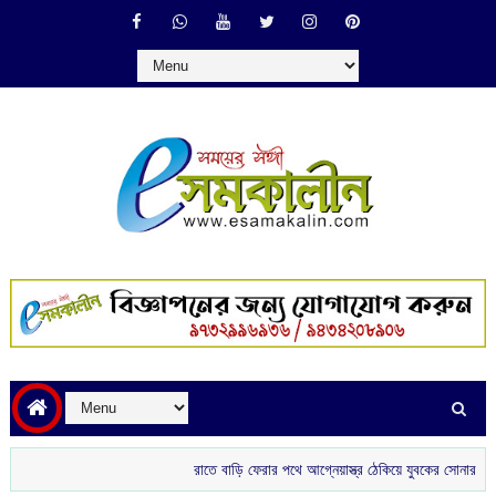
রাতে বাড়ি ফেরার পথে আগ্নেয়াস্ত্র ঠেকিয়ে যুবকের সোনার চেন ছিনতাই