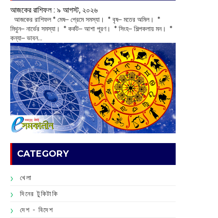
আজকের রাশিফল :‌ ‌‌৯ আগস্ট, ২০২৬
‌ আজকের রাশিফল * মেষ– প্রেমে সমস্যা। * বৃষ– মতের অমিল। *
মিথুন– নার্ভের সমস্যা। * কর্কট– আশা পূরণ। * সিংহ– শিল্পকলায় মন। *
কন্যা– ভাবন...
CATEGORY
খেলা
দিনের টুকিটাকি
দেশ - বিদেশ