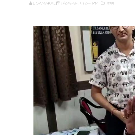
E SAMAKALIN
৫/২১/২০২৬ ০৭:৪১:০০ PM
,‌ রাজ্য
‌