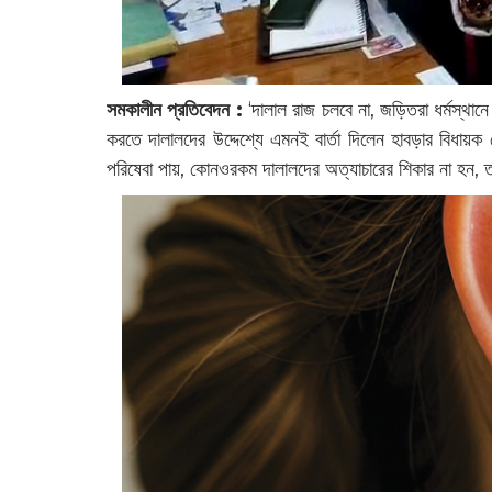
সমকালীন প্রতিবেদন :
‘দালাল রাজ চলবে না, জড়িতরা ধর্মস্থান
করতে দালালদের উদ্দেশ্যে এমনই বার্তা দিলেন হাবড়ার বিধায়ক
পরিষেবা পায়, কোনওরকম দালালদের অত্যাচারের শিকার না হন, ত