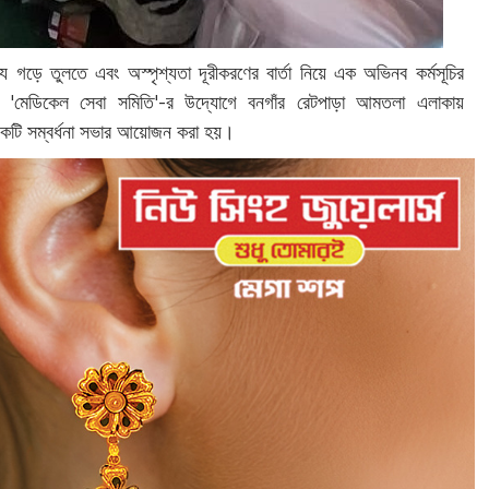
্য গড়ে তুলতে এবং অস্পৃশ্যতা দূরীকরণের বার্তা নিয়ে এক অভিনব কর্মসূচির
ন 'মেডিকেল সেবা সমিতি'-র উদ্যোগে বনগাঁর রেটপাড়া আমতলা এলাকায়
র একটি সম্বর্ধনা সভার আয়োজন করা হয়।