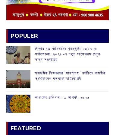
POPULER
শিক্ষায় বড় পরিবর্তনের প্রস্তুতি: ২০২৭-এ
পর্যালোচনা, ২০২৮-এ নতুন পাঠ্যক্রম চালুর
লক্ষ্য সরকারের
প্রাথমিক শিক্ষকদের ‘সারপ্লাস’ বদলিতে সাময়িক
স্থগিতাদেশ কলকাতা হাইকোর্টের
আজকের রাশিফল :‌ ‌‌১ আগস্ট, ২০২৬
FEATURED