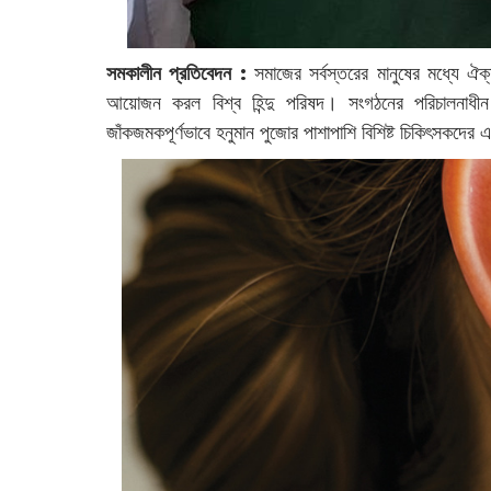
সমকালীন প্রতিবেদন :
সমাজের সর্বস্তরের মানুষের মধ্যে ঐক
আয়োজন করল বিশ্ব হিন্দু পরিষদ। সংগঠনের পরিচালনাধী
জাঁকজমকপূর্ণভাবে হনুমান পুজোর পাশাপাশি বিশিষ্ট চিকিৎসকদে