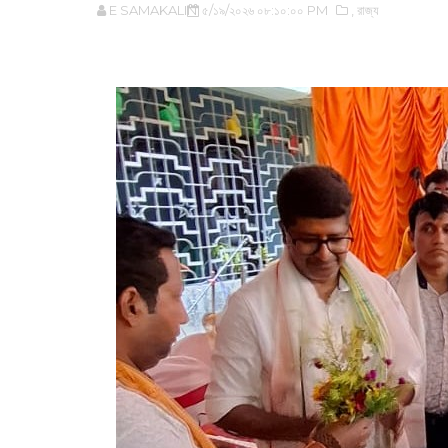
E SAMAKALIN
৫/১৯/২০২৬ ০৮:১০:০০ PM
,‌ রাজ্য