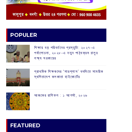
POPULER
শিক্ষায় বড় পরিবর্তনের প্রস্তুতি: ২০২৭-এ
পর্যালোচনা, ২০২৮-এ নতুন পাঠ্যক্রম চালুর
লক্ষ্য সরকারের
প্রাথমিক শিক্ষকদের ‘সারপ্লাস’ বদলিতে সাময়িক
স্থগিতাদেশ কলকাতা হাইকোর্টের
আজকের রাশিফল :‌ ‌‌১ আগস্ট, ২০২৬
FEATURED