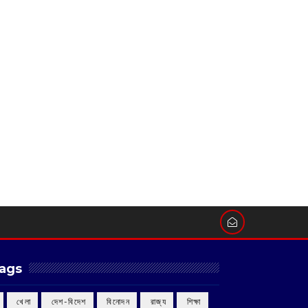
ags
‌ খেলা
‌ দেশ-বিদেশ
‌ বিনোদন
‌ রাজ্য
‌ শিক্ষা