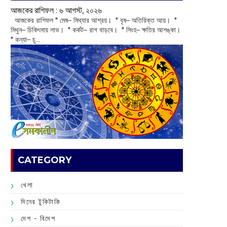
আজকের রাশিফল :‌ ‌‌৬ আগস্ট, ২০২৬
‌ আজকের রাশিফল * মেষ– মিথ্যার আশ্রয়। * বৃষ– অতিরিক্ত আয়। *
মিথুন– চিকিৎসায় লাভ। * কর্কট– রাগ বাড়বে। * সিংহ– ক্ষতির আশঙ্কা।
* কন্যা– চু...
CATEGORY
খেলা
দিনের টুকিটাকি
দেশ - বিদেশ