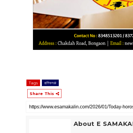
Tags
রাশিফল#
Share This
About E SAMAKA