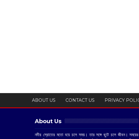
ABOUT US
CONTACT US
PRIVACY POLI
About Us
নদীর স্রোতের মতো বয়ে চলে সময়। তার সঙ্গে ছুটে চলে জীবন। সময়ের