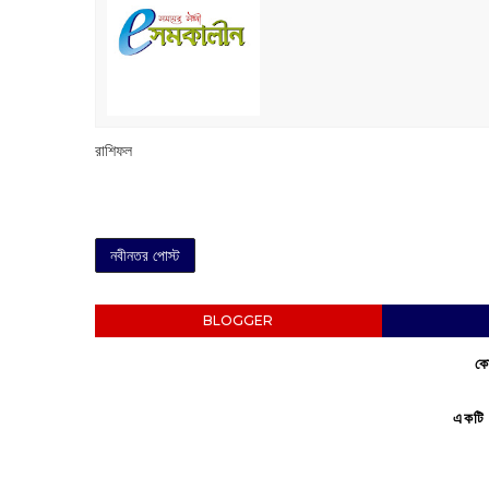
রাশিফল
নবীনতর পোস্ট
BLOGGER
কো
একটি 