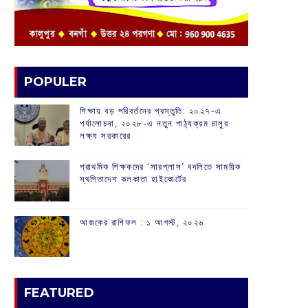
POPULER
শিক্ষায় বড় পরিবর্তনের প্রস্তুতি: ২০২৭-এ
পর্যালোচনা, ২০২৮-এ নতুন পাঠ্যক্রম চালুর
লক্ষ্য সরকারের
প্রাথমিক শিক্ষকদের ‘সারপ্লাস’ বদলিতে সাময়িক
স্থগিতাদেশ কলকাতা হাইকোর্টের
আজকের রাশিফল :‌ ‌‌১ আগস্ট, ২০২৬
FEATURED