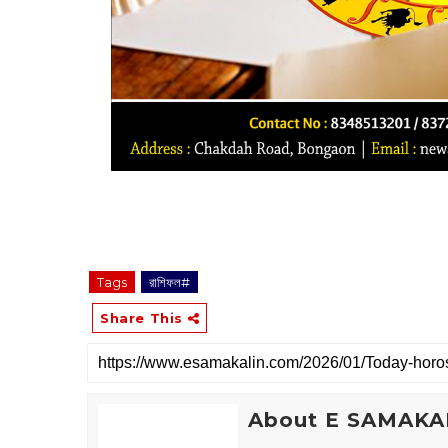
Tags
রাশিফল#
Share This
About E SAMAKA