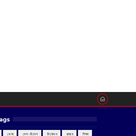
ags
‌ খেলা
‌ দেশ-বিদেশ
‌ বিনোদন
‌ রাজ্য
‌ শিক্ষা