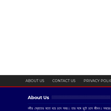
ABOUT US
CONTACT US
PRIVACY POLI
About Us
নদীর স্রোতের মতো বয়ে চলে সময়। তার সঙ্গে ছুটে চলে জীবন। সময়ের