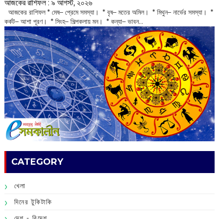
আজকের রাশিফল :‌ ‌‌৯ আগস্ট, ২০২৬
‌ আজকের রাশিফল * মেষ– প্রেমে সমস্যা। * বৃষ– মতের অমিল। * মিথুন– নার্ভের সমস্যা। *
কর্কট– আশা পূরণ। * সিংহ– শিল্পকলায় মন। * কন্যা– ভাবন...
CATEGORY
খেলা
দিনের টুকিটাকি
দেশ - বিদেশ