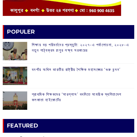
POPULER
শিক্ষায় বড় পরিবর্তনের প্রস্তুতি: ২০২৭-এ পর্যালোচনা, ২০২৮-এ
নতুন পাঠ্যক্রম চালুর লক্ষ্য সরকারের
বনগাঁয় অখিল ভারতীয় রাষ্ট্রীয় শৈক্ষিক মহাসঙ্ঘের ‘গুরু বন্দন’
প্রাথমিক শিক্ষকদের ‘সারপ্লাস’ বদলিতে সাময়িক স্থগিতাদেশ
কলকাতা হাইকোর্টের
FEATURED