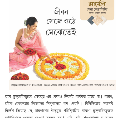
তবে মুস্তাফিজুরের ক্ষেত্রে এর কোনও নিয়মই কার্যকর হচ্ছে না। কারণ,
তাঁকে কেকেআর নিজেদের সিদ্ধান্তে বাদ দেয়নি। বিসিসিআই সরাসরি
নির্দেশ দিয়েছে যে, চারপাশের উদ্ভূত পরিস্থিতির কারণে মুস্তাফিজুরকে
আইপিএলে খেলতে দেওয়া সম্ভব নয়। এটি চোট, শৃঙ্খলাভঙ্গ বা দলের