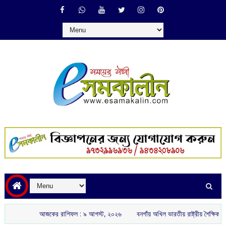
আজকের রাশিফল :‌ ‌‌৯ আগস্ট, ২০২৬
বনগাঁয় অখিল ভারতীয় রাষ্ট্রীয় শৈক্ষিক মহাসঙ্ঘের ‘গুরু 