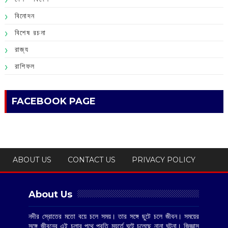
বিনোদন
বিশেষ রচনা
রাজ্য
রাশিফল
FACEBOOK PAGE
ABOUT US
CONTACT US
PRIVACY POLICY
About Us
নদীর স্রোতের মতো বয়ে চলে সময়। তার সঙ্গে ছুটে চলে জীবন। সময়ের
সঙ্গে জীবনের এই চলার পথে প্রতি মুহূর্তে ঘটে চলেছে নানা ঘটনা। জিজ্ঞাসু