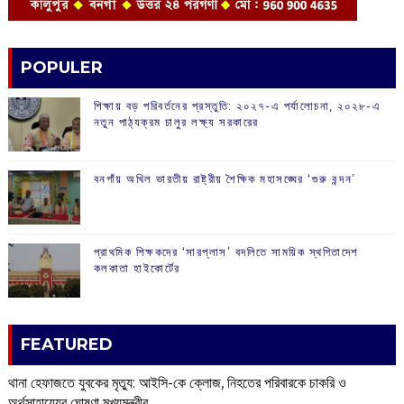
POPULER
শিক্ষায় বড় পরিবর্তনের প্রস্তুতি: ২০২৭-এ পর্যালোচনা, ২০২৮-এ
নতুন পাঠ্যক্রম চালুর লক্ষ্য সরকারের
বনগাঁয় অখিল ভারতীয় রাষ্ট্রীয় শৈক্ষিক মহাসঙ্ঘের ‘গুরু বন্দন’
প্রাথমিক শিক্ষকদের ‘সারপ্লাস’ বদলিতে সাময়িক স্থগিতাদেশ
কলকাতা হাইকোর্টের
FEATURED
থানা হেফাজতে যুবকের মৃত্যু: আইসি-কে ক্লোজ, নিহতের পরিবারকে চাকরি ও
অর্থসাহায্যের ঘোষণা মুখ্যমন্ত্রীর