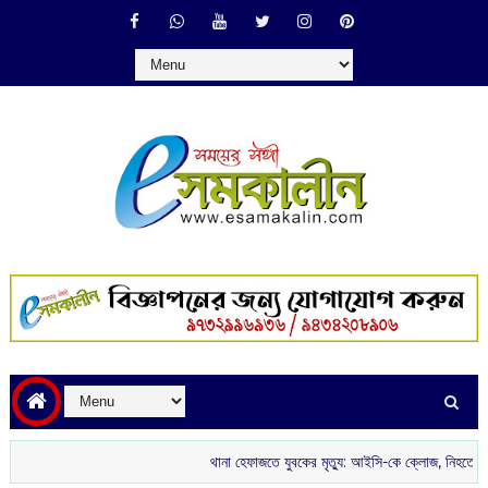
থানা হেফাজতে যুবকের মৃত্যু: আইসি-কে ক্লোজ, নিহতের পরিবারকে চাকর