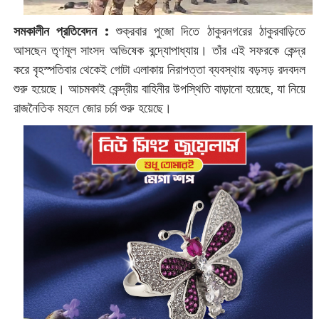
সমকালীন প্রতিবেদন :
শুক্রবার পুজো দিতে ঠাকুরনগরের ঠাকুরবাড়িতে
আসছেন তৃণমূল সাংসদ অভিষেক বন্দ্যোপাধ্যায়। তাঁর এই সফরকে কেন্দ্র
করে বৃহস্পতিবার থেকেই গোটা এলাকায় নিরাপত্তা ব্যবস্থায় বড়সড় রদবদল
শুরু হয়েছে। আচমকাই কেন্দ্রীয় বাহিনীর উপস্থিতি বাড়ানো হয়েছে, যা নিয়ে
রাজনৈতিক মহলে জোর চর্চা শুরু হয়েছে।