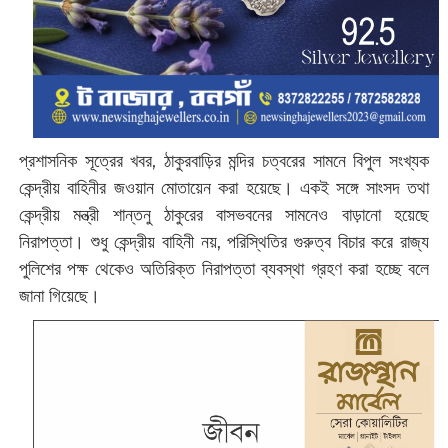
প্রশাসনিক সূত্রের খবর, ঠাকুরবাড়ির মন্দির চত্বরের সামনে বিপুল সংখ্যক
কেন্দ্রীয় বাহিনীর জওয়ান মোতায়েন করা হয়েছে। একই সঙ্গে সাংসদ তথা
কেন্দ্রীয় মন্ত্রী শান্তনু ঠাকুরের বাসভবনের সামনেও বাড়ানো হয়েছে
নিরাপত্তা। শুধু কেন্দ্রীয় বাহিনী নয়, পরিস্থিতির গুরুত্ব বিচার করে রাজ্য
পুলিশের পক্ষ থেকেও অতিরিক্ত নিরাপত্তা ব্যবস্থা গ্রহণ করা হচ্ছে বলে
জানা গিয়েছে।