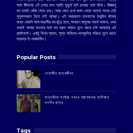
সঙ্গে জীবনের এই চলার পথে প্রতি মুহূর্তে ঘটে চলেছে নানা ঘটনা। জিজ্ঞাসু
মন তারই খোঁজ পেতে চায়। সময় মেনে চেনা জগৎ থেকে অচেনা পথের সেই
সুলুকসন্ধান দিতে চাই আমরা। এই সময়কালে চারপাশের দৈনন্দিন ঘটনার
মধ্যে যেগুলি আম বাঙালীর মন ছুঁয়ে যাবে, সাধারণ মানুষের স্বার্থ থাকবে, এমন
খবরই আমরা সততার সঙ্গে যত দ্রুত সম্ভব তুলে ধরতে চাই আমাদের এই
প্ল্যাটফর্মে। একটু ভিন্ন স্বাদে, সুস্থ সাহিত্য–সংস্কৃতির পরিচয় তুলে ধরতে
দায়বদ্ধ ই–সমকালীন।
Popular Posts
‌নেতাজীর ছাত্রজীবন
মাধ্যমিকে সর্বোচ্চ নম্বর প্রাপকদের তালিকায়
বনগাঁর ছাত্র
Tags