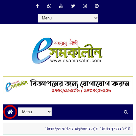
কিংবদন্তির আঙিনায় আধুনিকতার ছোঁয়া: কিশোর কুমারের ‘গৌরী কুঞ্জ’ থেকে বির