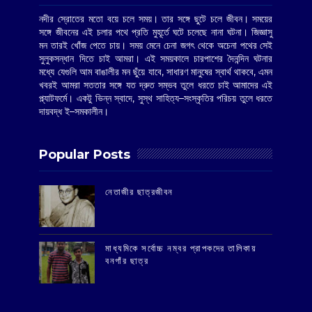
নদীর স্রোতের মতো বয়ে চলে সময়। তার সঙ্গে ছুটে চলে জীবন। সময়ের
সঙ্গে জীবনের এই চলার পথে প্রতি মুহূর্তে ঘটে চলেছে নানা ঘটনা। জিজ্ঞাসু
মন তারই খোঁজ পেতে চায়। সময় মেনে চেনা জগৎ থেকে অচেনা পথের সেই
সুলুকসন্ধান দিতে চাই আমরা। এই সময়কালে চারপাশের দৈনন্দিন ঘটনার
মধ্যে যেগুলি আম বাঙালীর মন ছুঁয়ে যাবে, সাধারণ মানুষের স্বার্থ থাকবে, এমন
খবরই আমরা সততার সঙ্গে যত দ্রুত সম্ভব তুলে ধরতে চাই আমাদের এই
প্ল্যাটফর্মে। একটু ভিন্ন স্বাদে, সুস্থ সাহিত্য–সংস্কৃতির পরিচয় তুলে ধরতে
দায়বদ্ধ ই–সমকালীন।
Popular Posts
‌নেতাজীর ছাত্রজীবন
মাধ্যমিকে সর্বোচ্চ নম্বর প্রাপকদের তালিকায়
বনগাঁর ছাত্র