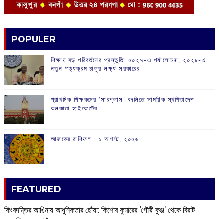
POPULER
শিক্ষায় বড় পরিবর্তনের প্রস্তুতি: ২০২৭-এ পর্যালোচনা, ২০২৮-এ
নতুন পাঠ্যক্রম চালুর লক্ষ্য সরকারের
প্রাথমিক শিক্ষকদের ‘সারপ্লাস’ বদলিতে সাময়িক স্থগিতাদেশ
কলকাতা হাইকোর্টের
আজকের রাশিফল :‌ ‌‌১ আগস্ট, ২০২৬
FEATURED
কিংবদন্তির আঙিনায় আধুনিকতার ছোঁয়া: কিশোর কুমারের ‘গৌরী কুঞ্জ’ থেকে বিরাট