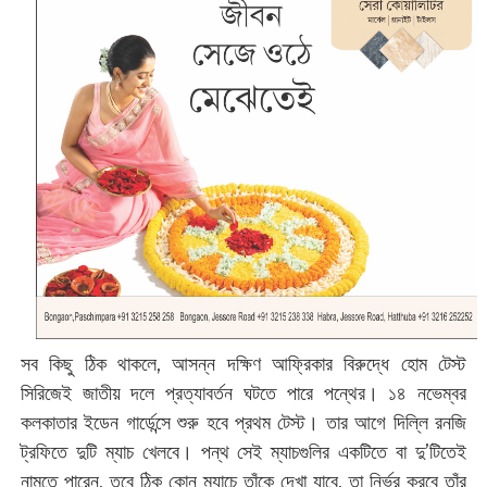
সব কিছু ঠিক থাকলে, আসন্ন দক্ষিণ আফ্রিকার বিরুদ্ধে হোম টেস্ট
সিরিজেই জাতীয় দলে প্রত্যাবর্তন ঘটতে পারে পন্থের। ১৪ নভেম্বর
কলকাতার ইডেন গার্ডেন্সে শুরু হবে প্রথম টেস্ট। তার আগে দিল্লি রনজি
ট্রফিতে দুটি ম্যাচ খেলবে। পন্থ সেই ম্যাচগুলির একটিতে বা দু’টিতেই
নামতে পারেন, তবে ঠিক কোন ম্যাচে তাঁকে দেখা যাবে, তা নির্ভর করবে তাঁর