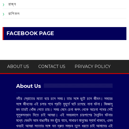
রাজ্য
রাশিফল
FACEBOOK PAGE
ABOUT US
CONTACT US
PRIVACY POLICY
About Us
নদীর স্রোতের মতো বয়ে চলে সময়। তার সঙ্গে ছুটে চলে জীবন। সময়ের
সঙ্গে জীবনের এই চলার পথে প্রতি মুহূর্তে ঘটে চলেছে নানা ঘটনা। জিজ্ঞাসু
মন তারই খোঁজ পেতে চায়। সময় মেনে চেনা জগৎ থেকে অচেনা পথের সেই
সুলুকসন্ধান দিতে চাই আমরা। এই সময়কালে চারপাশের দৈনন্দিন ঘটনার
মধ্যে যেগুলি আম বাঙালীর মন ছুঁয়ে যাবে, সাধারণ মানুষের স্বার্থ থাকবে, এমন
খবরই আমরা সততার সঙ্গে যত দ্রুত সম্ভব তুলে ধরতে চাই আমাদের এই