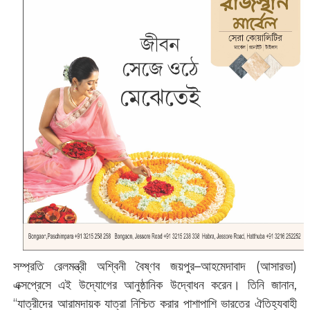
সম্প্রতি রেলমন্ত্রী অশ্বিনী বৈষ্ণব জয়পুর–আহমেদাবাদ (আসারভা)
এক্সপ্রেসে এই উদ্যোগের আনুষ্ঠানিক উদ্বোধন করেন। তিনি জানান,
“যাত্রীদের আরামদায়ক যাত্রা নিশ্চিত করার পাশাপাশি ভারতের ঐতিহ্যবাহী