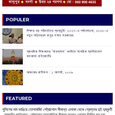
POPULER
শিক্ষায় বড় পরিবর্তনের প্রস্তুতি: ২০২৭-এ পর্যালোচনা, ২০২৮-এ
নতুন পাঠ্যক্রম চালুর লক্ষ্য সরকারের
প্রাথমিক শিক্ষকদের ‘সারপ্লাস’ বদলিতে সাময়িক স্থগিতাদেশ
কলকাতা হাইকোর্টের
আজকের রাশিফল :‌ ‌‌১ আগস্ট, ২০২৬
FEATURED
পুলিশের নাম ভাঙিয়ে তোলাবাজি! পেট্রাপোল সীমান্ত এলাকা থেকে গ্রেপ্তার দুই দুষ্কৃতী
সমকালীন প্রতিবেদন : পেট্রাপোল আন্তর্জাতিক সীমান্ত সংলগ্ন এলাকায় দীর্ঘদিন ধরে চলা