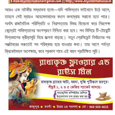
আরও এক নাটকীয় সম্ভাবনা হলো—যদি পাকিস্তান ফাইনালে উঠে আসে,
তাহলে সেই ম্যাচও আহমেদাবাদের বদলে কলম্বোয় সরানো হতে পারে।
অর্থাৎ রাজনৈতিক পরিস্থিতি ও নিরাপত্তার বিষয় বিবেচনা করে নিরপেক্ষ
কেন্দ্রেই পাকিস্তানের অংশগ্রহণ নিশ্চিত করা হবে। সব মিলিয়ে টি-টোয়েন্টি
বিশ্বকাপের ক্রীড়াসূচি নিয়ে জল্পনা বাড়ছে। নতুন প্রেসিডেন্ট নির্বাচনের পর
অক্টোবরের শুরুতেই সব পরিষ্কার হয়ে যাওয়ার কথা। তার আগে পর্যন্ত
ক্রিকেটমহল অপেক্ষায়, কবে প্রকাশ পাবে এই বহুল প্রতীক্ষিত সূচি।