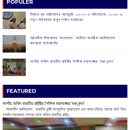
POPULER
শিক্ষায় বড় পরিবর্তনের প্রস্তুতি: ২০২৭-এ পর্যালোচনা, ২০২৮-এ
নতুন পাঠ্যক্রম চালুর লক্ষ্য সরকারের
প্রাথমিক শিক্ষকদের ‘সারপ্লাস’ বদলিতে সাময়িক স্থগিতাদেশ
কলকাতা হাইকোর্টের
বনগাঁয় অখিল ভারতীয় রাষ্ট্রীয় শৈক্ষিক মহাসঙ্ঘের ‘গুরু বন্দন’
FEATURED
বনগাঁয় অখিল ভারতীয় রাষ্ট্রীয় শৈক্ষিক মহাসঙ্ঘের ‘গুরু বন্দন’
​ সমকালীন প্রতিবেদন : ভারতীয় কৃষ্টি-সংস্কৃতির পুনরুত্থান এবং মানব চরিত্র গঠনের বার্তা নিয়ে
বনগাঁয় সফলভাবে সম্পন্ন হলো অখিল ভারতীয় রাষ্ট্র...