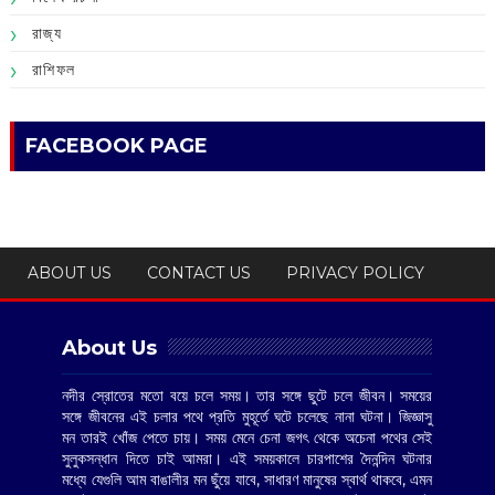
রাজ্য
রাশিফল
FACEBOOK PAGE
ABOUT US
CONTACT US
PRIVACY POLICY
About Us
নদীর স্রোতের মতো বয়ে চলে সময়। তার সঙ্গে ছুটে চলে জীবন। সময়ের
সঙ্গে জীবনের এই চলার পথে প্রতি মুহূর্তে ঘটে চলেছে নানা ঘটনা। জিজ্ঞাসু
মন তারই খোঁজ পেতে চায়। সময় মেনে চেনা জগৎ থেকে অচেনা পথের সেই
সুলুকসন্ধান দিতে চাই আমরা। এই সময়কালে চারপাশের দৈনন্দিন ঘটনার
মধ্যে যেগুলি আম বাঙালীর মন ছুঁয়ে যাবে, সাধারণ মানুষের স্বার্থ থাকবে, এমন