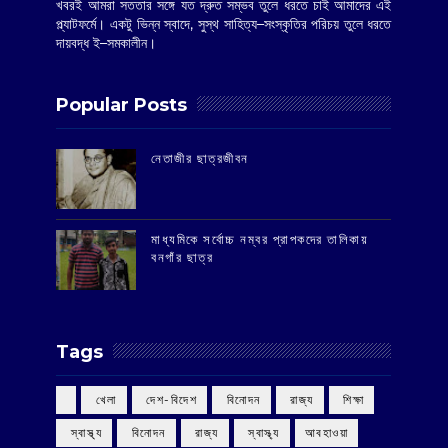
খবরই আমরা সততার সঙ্গে যত দ্রুত সম্ভব তুলে ধরতে চাই আমাদের এই
প্ল্যাটফর্মে। একটু ভিন্ন স্বাদে, সুস্থ সাহিত্য–সংস্কৃতির পরিচয় তুলে ধরতে
দায়বদ্ধ ই–সমকালীন।
Popular Posts
‌নেতাজীর ছাত্রজীবন
মাধ্যমিকে সর্বোচ্চ নম্বর প্রাপকদের তালিকায়
বনগাঁর ছাত্র
Tags
‌ খেলা
‌ দেশ-বিদেশ
‌ বিনোদন
‌ রাজ্য
‌ শিক্ষা
‌ স্বাস্থ্য
‌ বিনোদন
‌ রাজ্য
‌ স্বাস্থ্য
আবহাওয়া